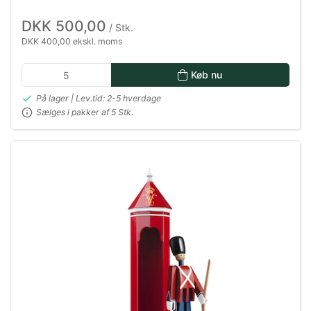
DKK 500,00
/ Stk.
DKK 400,00 ekskl. moms
Køb nu
På lager | Lev.tid: 2-5 hverdage
Sælges i pakker af 5 Stk.