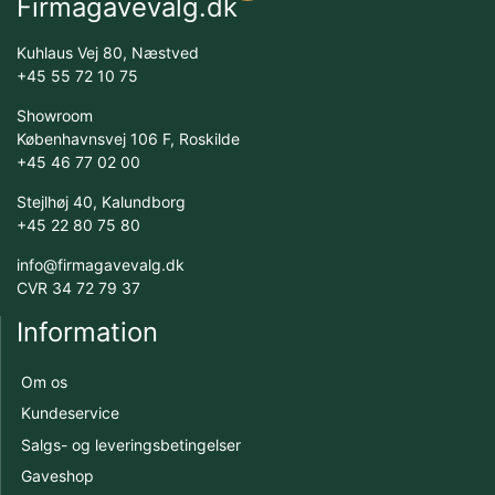
Firmagavevalg.dk
Kuhlaus Vej 80, Næstved
+45 55 72 10 75
Showroom
Københavnsvej 106 F, Roskilde
+45 46 77 02 00
Stejlhøj 40, Kalundborg
+45 22 80 75 80
info@firmagavevalg.dk
CVR 34 72 79 37
Information
Om os
Kundeservice
Salgs- og leveringsbetingelser
Gaveshop