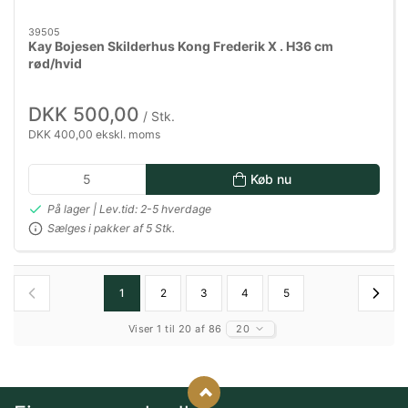
39505
Kay Bojesen Skilderhus Kong Frederik X . H36 cm
rød/hvid
DKK 500,00
/ Stk.
DKK 400,00 ekskl. moms
Køb nu
På lager | Lev.tid: 2-5 hverdage
Sælges i pakker af 5 Stk.
1
2
3
4
5
Viser 1 til 20 af 86
20