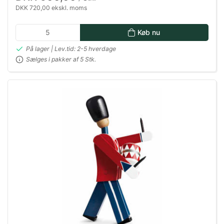
DKK 720,00 ekskl. moms
Køb nu
På lager | Lev.tid: 2-5 hverdage
Sælges i pakker af 5 Stk.