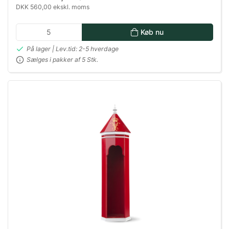
DKK 560,00 ekskl. moms
Køb nu
På lager | Lev.tid: 2-5 hverdage
Sælges i pakker af 5 Stk.