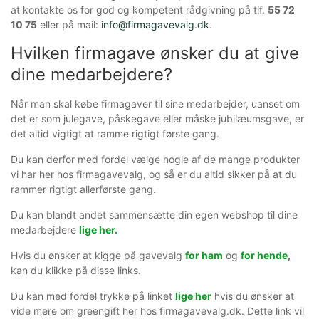
at kontakte os for god og kompetent rådgivning på tlf.
55 72
10 75
eller på mail:
info@firmagavevalg.dk
.
Hvilken firmagave ønsker du at give
dine medarbejdere?
Når man skal købe firmagaver til sine medarbejder, uanset om
det er som julegave, påskegave eller måske jubilæumsgave, er
det altid vigtigt at ramme rigtigt første gang.
Du kan derfor med fordel vælge nogle af de mange produkter
vi har her hos firmagavevalg, og så er du altid sikker på at du
rammer rigtigt allerførste gang.
Du kan blandt andet sammensætte din egen webshop til dine
medarbejdere
lige her.
Hvis du ønsker at kigge på gavevalg
for ham
og
for hende
,
kan du klikke på disse links.
Du kan med fordel trykke på linket
lige her
hvis du ønsker at
vide mere om greengift her hos firmagavevalg.dk. Dette link vil