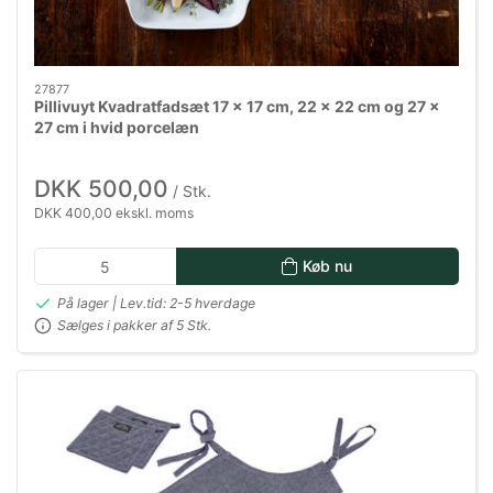
27877
Pillivuyt Kvadratfadsæt 17 x 17 cm, 22 x 22 cm og 27 x
27 cm i hvid porcelæn
DKK 500,00
/ Stk.
DKK 400,00 ekskl. moms
Køb nu
På lager | Lev.tid: 2-5 hverdage
Sælges i pakker af 5 Stk.