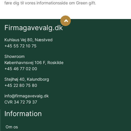
føre dig til vores informationsside om Green gift.
Firmagavevalg.dk
Kuhlaus Vej 80, Næstved
+45 55 72 10 75
Showroom
Københavnsvej 106 F, Roskilde
+45 46 77 02 00
Stejlhøj 40, Kalundborg
+45 22 80 75 80
info@firmagavevalg.dk
CVR 34 72 79 37
Information
Om os