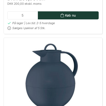
DKK 200,00 ekskl. moms
Køb nu
På lager | Lev.tid: 2-5 hverdage
Sælges i pakker af 5 Stk.