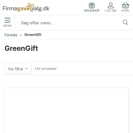
LOG IND
KURV
GAVESHOP
MENU
GreenGift
Forside
GreenGift
Vis filtre
242 produkter