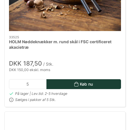
33525
HOLM Nøddeknækker m. rund skål i FSC certificeret
akacietræ
DKK 187,50
/ Stk.
DKK 150,00 ekskl. moms
Køb nu
På lager | Lev.tid: 2-5 hverdage
Sælges i pakker af 5 Stk.