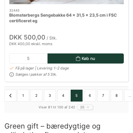
32445
Blomsterbergs Sengebakke 64 x 31,5 x 23,5 cm i FSC
certificeret eg
DKK 500,00
/ Stk.
DKK 400,00 ekskl. moms
Køb nu
Få på lager | Levering: 1-2 dage
Sælges i pakker af 5 Stk.
1
2
3
4
5
6
7
8
...
Viser 81 til 100 af 242
20
Green gift – bæredygtige og