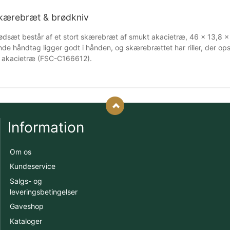
ærebræt & brødkniv
rødsæt består af et stort skærebræt af smukt akacietræ, 46 x 13,8 x 1
nde håndtag ligger godt i hånden, og skærebrættet har riller, der 
et akacietræ (FSC-C166612).
Information
Om os
Kundeservice
Salgs- og
leveringsbetingelser
Gaveshop
Kataloger