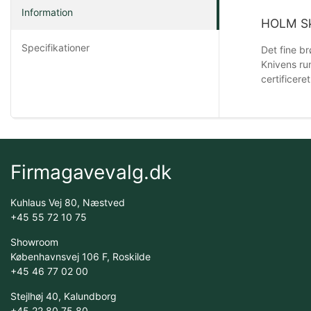
Information
HOLM Sk
Specifikationer
Det fine b
Knivens ru
certificer
Firmagavevalg.dk
Kuhlaus Vej 80, Næstved
+45 55 72 10 75
Showroom
Københavnsvej 106 F, Roskilde
+45 46 77 02 00
Stejlhøj 40, Kalundborg
+45 22 80 75 80