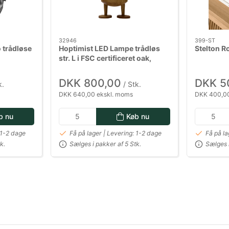
32946
399-ST
 trådløse
Hoptimist LED Lampe trådløs
Stelton R
str. L i FSC certificeret oak,
Bumble
DKK 800,00
DKK 5
k.
/ Stk.
DKK 640,00 ekskl. moms
DKK 400,00
b nu
Køb nu
 1-2 dage
Få på lager | Levering: 1-2 dage
Få på la
k.
Sælges i pakker af 5 Stk.
Sælges i