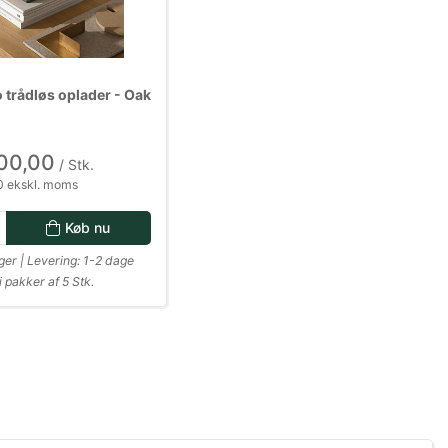
o trådløs oplader - Oak
00,00
/ Stk.
 ekskl. moms
Køb nu
ger | Levering: 1-2 dage
 pakker af 5 Stk.