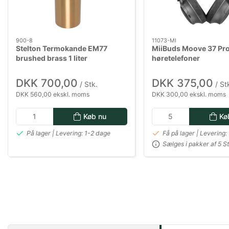
900-8
11073-MI
Stelton Termokande EM77
MiiBuds Moove 37 Pro
brushed brass 1 liter
høretelefoner
DKK 700,00
DKK 375,00
/ Stk.
/ St
DKK 560,00 ekskl. moms
DKK 300,00 ekskl. moms
Køb nu
Kø
På lager | Levering: 1-2 dage
Få på lager | Levering:
Sælges i pakker af 5 St