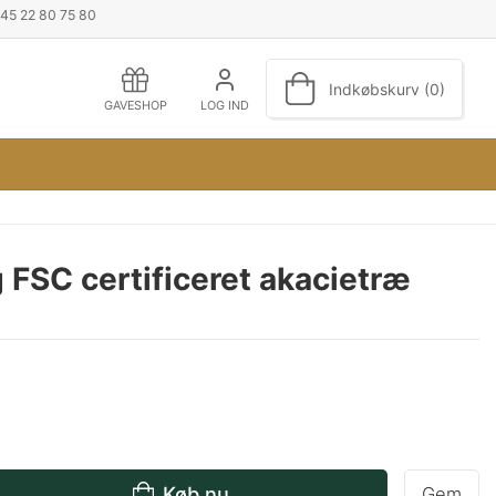
+45 22 80 75 80
Indkøbskurv (0)
GAVESHOP
LOG IND
 FSC certificeret akacietræ
Køb nu
Gem