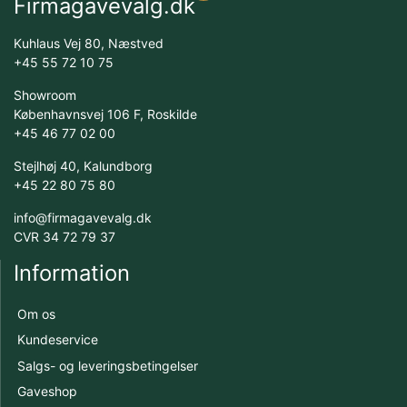
Firmagavevalg.dk
Kuhlaus Vej 80, Næstved
+45 55 72 10 75
Showroom
Københavnsvej 106 F, Roskilde
+45 46 77 02 00
Stejlhøj 40, Kalundborg
+45 22 80 75 80
info@firmagavevalg.dk
CVR 34 72 79 37
Information
Om os
Kundeservice
Salgs- og leveringsbetingelser
Gaveshop