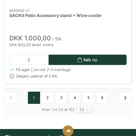
8583609-ST
SACKit Patio Accessory stand + Wine cooler
DKK 1.000,00
/ Stk.
DKK 800,00 ekskl. moms
Køb nu
På lager | Lev.tid: 2-5 hverdage
Sælges i pakker af 5 Stk.
1
2
3
4
5
6
Viser 1 til 20 af 102
20