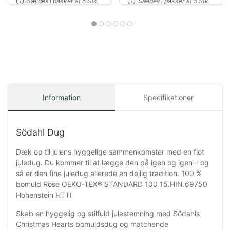
Sælges i pakker af 5 Stk.
Sælges i pakker af 5 Stk.
Information
Specifikationer
Södahl Dug
Dæk op til julens hyggelige sammenkomster med en flot
juledug. Du kommer til at lægge den på igen og igen – og
så er den fine juledug allerede en dejlig tradition. 100 %
bomuld Rose OEKO-TEX® STANDARD 100 15.HIN.69750
Hohenstein HTTI
Skab en hyggelig og stilfuld julestemning med Södahls
Christmas Hearts bomuldsdug og matchende