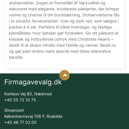
stofservietter. Dugen er fremstillet af høj kvalitet og
dekoreret med elegante, broderede julehjerter, der bringer
varme og charme til din borddækning. Stofservietterne fås
i to smukke farvevarianter: rose og dark red, som sælges i
pakker à 4 stk. Perfekte til både hverdags- og festlige
julemåltider, hvor detaljer gør forskellen. Giv dit julebord et
klassisk og indbydende udtryk med Christmas Hearts –
ideelt til at skabe minder med familie og venner. Bestil nu
og gør julen endnu mere speciel med disse dekorative
tekstile
Firmagavevalg.dk
Kuhlaus Vej 80, Næstved
+45 55 72 10 75
Showroom
Københavnsvej 106 F, Roskilde
+45 46 77 02 00