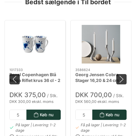
Bedst sælgende i Til bordet
1017333
3586624
Royal Copenhagen Blå
Georg Jensen Cobra
Mega Riflet krus 36 cl - 2
Stager 16,20 & 24 cm
pak
blank stål
DKK 375,00
DKK 700,00
/ Stk.
/ Stk.
DKK 300,00 ekskl. moms
DKK 560,00 ekskl. moms
Køb nu
Køb nu
På lager | Levering: 1-2
Få på lager | Levering: 1-2
dage
dage