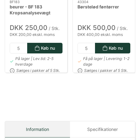
BF183
43304
beurer - BF 183
Børstelød føntørrer
Kropsanalysevægt
DKK 250,00
DKK 500,00
/ Stk.
/ Stk.
DKK 200,00 ekskl. moms
DKK 400,00 ekskl. moms
Køb nu
Køb nu
På lager | Lev.tid: 2-5
Få på lager | Levering: 1-2
hverdage
dage
Sælges i pakker af 5 Stk.
Sælges i pakker af 5 Stk.
Information
Specifikationer