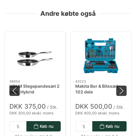
Andre købte også
36654
43223
HOLM Stegepandesæt 2
Makita Bor & Bitssæt -
dele, Hybrid
102 dele
DKK 375,00
DKK 500,00
/ Stk.
/ Stk.
DKK 300,00 ekskl. moms
DKK 400,00 ekskl. moms
Køb nu
Køb nu