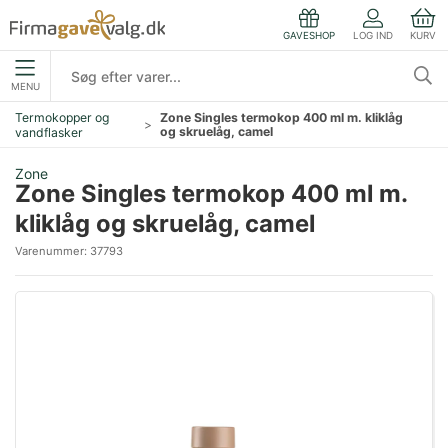
LOG IND
KURV
GAVESHOP
MENU
Termokopper og
Zone Singles termokop 400 ml m. kliklåg
og skruelåg, camel
vandflasker
Zone
Zone Singles termokop 400 ml m.
kliklåg og skruelåg, camel
Varenummer:
37793