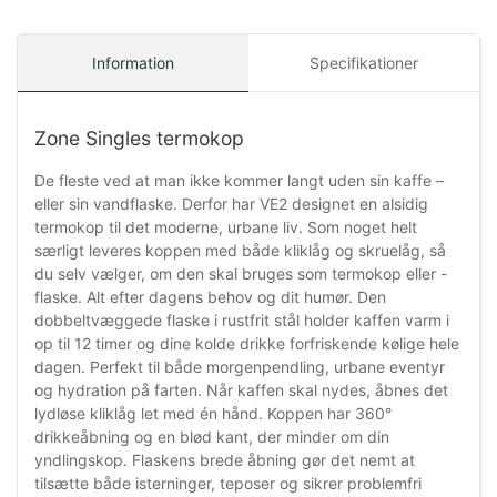
Information
Specifikationer
Zone Singles termokop
De fleste ved at man ikke kommer langt uden sin kaffe –
eller sin vandflaske. Derfor har VE2 designet en alsidig
termokop til det moderne, urbane liv. Som noget helt
særligt leveres koppen med både kliklåg og skruelåg, så
du selv vælger, om den skal bruges som termokop eller -
flaske. Alt efter dagens behov og dit humør. Den
dobbeltvæggede flaske i rustfrit stål holder kaffen varm i
op til 12 timer og dine kolde drikke forfriskende kølige hele
dagen. Perfekt til både morgenpendling, urbane eventyr
og hydration på farten. Når kaffen skal nydes, åbnes det
lydløse kliklåg let med én hånd. Koppen har 360°
drikkeåbning og en blød kant, der minder om din
yndlingskop. Flaskens brede åbning gør det nemt at
tilsætte både isterninger, teposer og sikrer problemfri