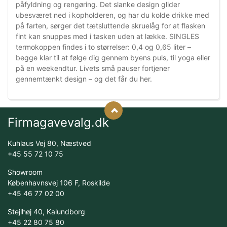
påfyldning og rengøring. Det slanke design glider
ubesværet ned i kopholderen, og har du kolde drikke med
på farten, sørger det tætsluttende skruelåg for at flasken
fint kan snuppes med i tasken uden at lække. SINGLES
termokoppen findes i to størrelser: 0,4 og 0,65 liter –
begge klar til at følge dig gennem byens puls, til yoga eller
på en weekendtur. Livets små pauser fortjener
gennemtænkt design – og det får du her.
Firmagavevalg.dk
Kuhlaus Vej 80, Næstved
+45 55 72 10 75
Showroom
Københavnsvej 106 F, Roskilde
+45 46 77 02 00
Stejlhøj 40, Kalundborg
+45 22 80 75 80