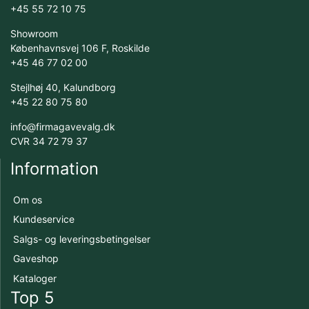
+45 55 72 10 75
Showroom
Københavnsvej 106 F, Roskilde
+45 46 77 02 00
Stejlhøj 40, Kalundborg
+45 22 80 75 80
info@firmagavevalg.dk
CVR 34 72 79 37
Information
Om os
Kundeservice
Salgs- og leveringsbetingelser
Gaveshop
Kataloger
Top 5