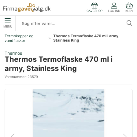
LOG IND
KURV
GAVESHOP
MENU
Termokopper og
Thermos Termoflaske 470 ml i army,
Stainless King
vandflasker
Thermos
Thermos Termoflaske 470 ml i
army, Stainless King
Varenummer:
23579