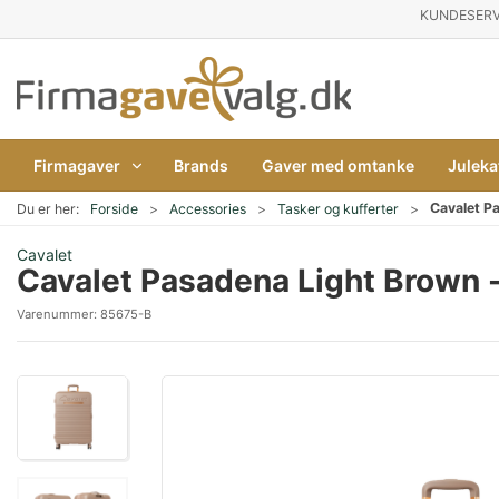
KUNDESERV
Firmagaver
Brands
Gaver med omtanke
Juleka
Cavalet P
Du er her:
Forside
Accessories
Tasker og kufferter
Cavalet
Cavalet Pasadena Light Brown 
Varenummer:
85675-B