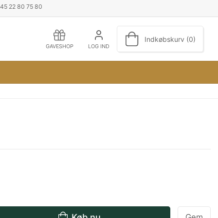
+45 22 80 75 80
Indkøbskurv (0)
GAVESHOP
LOG IND
Køb nu
Gem