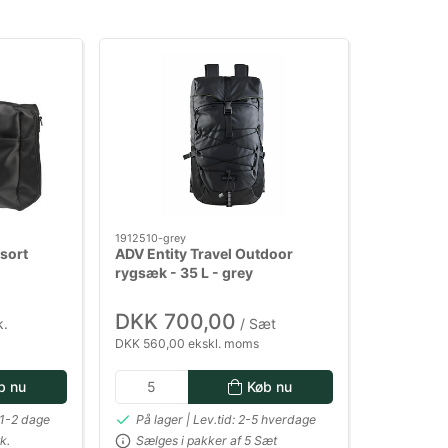
1912510-grey
sort
ADV Entity Travel Outdoor
rygsæk - 35 L - grey
DKK 700,00
k.
/ Sæt
DKK 560,00 ekskl. moms
b nu
Køb nu
 1-2 dage
På lager | Lev.tid: 2-5 hverdage
k.
Sælges i pakker af 5 Sæt