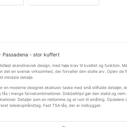
- Passadena - stor kuffert
tidløst skandinavisk design, med høje krav til kvalitet og funktion. 
r det en svensk virksomhed, der forvalter den stolte arv. Oplev de flo
il mindste detalje.
r en moderne designet eksklusiv taske med små stilfulde detaljer, d
 fås i mange farvekombinationer. Dobbelthjul gør den stabil og nem a
nationer. Detaljer som en netlomme og et rum til småting. Opdelere og
greret teleskophåndtag. Fast TSA-lås, der er indbygget.