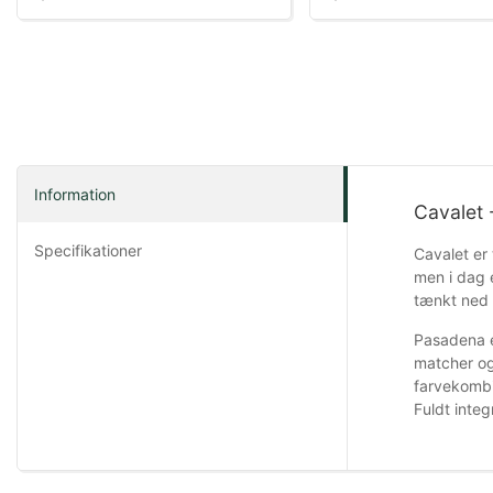
Information
Cavalet 
Specifikationer
Cavalet er 
men i dag e
tænkt ned t
Pasadena e
matcher og
farvekombi
Fuldt inte