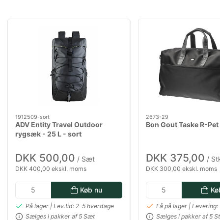
1912509-sort
2673-29
ADV Entity Travel Outdoor
Bon Gout Taske R-Pet 
rygsæk - 25 L - sort
DKK 500,00
DKK 375,00
/ Sæt
/ St
DKK 400,00 ekskl. moms
DKK 300,00 ekskl. moms
Køb nu
Kø
På lager | Lev.tid: 2-5 hverdage
Få på lager | Levering:
Sælges i pakker af 5 Sæt
Sælges i pakker af 5 St