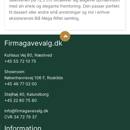
med sin enkle og elegante fremtoning. Den passer perfekt
til dessert eller andre små anretninger og ind i enhver
eksisterende Blå Mega Riflet samling.
Firmagavevalg.dk
Kuhlaus Vej 80, Næstved
+45 55 72 10 75
Showroom
Københavnsvej 106 F, Roskilde
+45 46 77 02 00
Stejlhøj 40, Kalundborg
+45 22 80 75 80
info@firmagavevalg.dk
CVR 34 72 79 37
Information