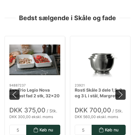
Bedst sælgende i Skåle og fade
94887237
23921
Eva Trio Legio Nova
Rosti Skåle 3 dele 1,5, 2
ovnfast fad 2 stk, 32x20
og 3 L i stål, Margrethe
cm
DKK 375,00
DKK 700,00
/ Stk.
/ Stk.
DKK 300,00 ekskl. moms
DKK 560,00 ekskl. moms
Køb nu
Køb nu