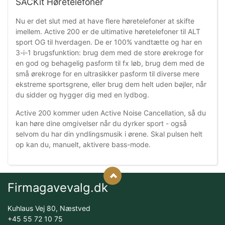
SACKit Høretelefoner
Nu er det slut med at have flere høretelefoner at skifte
imellem. Active 200 er de ultimative høretelefoner til ALT
sport OG til hverdagen. De er 100% vandtætte og har en
3-i-1 brugsfunktion: brug dem med de store ørekroge for
en god og behagelig pasform til fx løb, brug dem med de
små ørekroge for en ultrasikker pasform til diverse mere
ekstreme sportsgrene, eller brug dem helt uden bøjler, når
du sidder og hygger dig med en lydbog.
Active 200 kommer uden Active Noise Cancellation, så du
kan høre dine omgivelser når du dyrker sport - også
selvom du har din yndlingsmusik i ørene. Skal pulsen helt
op kan du, manuelt, aktivere bass-mode.
Firmagavevalg.dk
Kuhlaus Vej 80, Næstved
+45 55 72 10 75