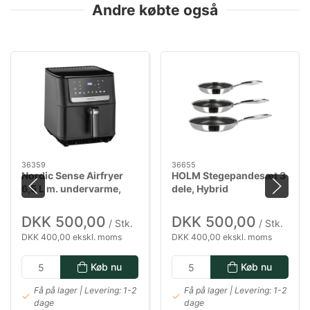
Andre købte også
36359
36655
Nordic Sense Airfryer
HOLM Stegepandesæt 3
6,5 L m. undervarme,
dele, Hybrid
1800 watt i sort
DKK 500,00
DKK 500,00
/ Stk.
/ Stk.
DKK 400,00 ekskl. moms
DKK 400,00 ekskl. moms
Køb nu
Køb nu
Få på lager | Levering: 1-2
Få på lager | Levering: 1-2
dage
dage