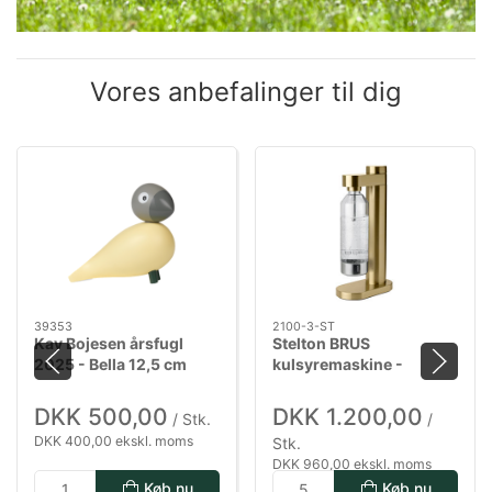
Vores anbefalinger til dig
39353
2100-3-ST
Kay Bojesen årsfugl
Stelton BRUS
2025 - Bella 12,5 cm
kulsyremaskine -
Brushed brass
DKK 500,00
DKK 1.200,00
/ Stk.
/
DKK 400,00 ekskl. moms
Stk.
DKK 960,00 ekskl. moms
Køb nu
Køb nu