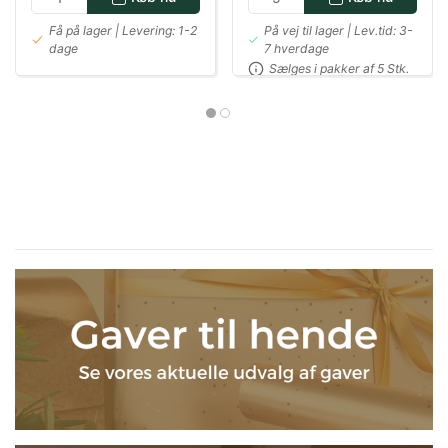
Få på lager | Levering: 1-2
På vej til lager | Lev.tid: 3-
dage
7 hverdage
Sælges i pakker af 5 Stk.