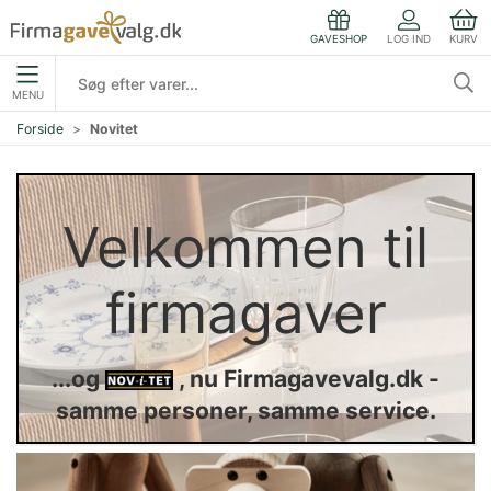
LOG IND
KURV
GAVESHOP
MENU
Forside
Novitet
Velkommen til
firmagaver
...og
, nu Firmagavevalg.dk -
samme personer, samme service.