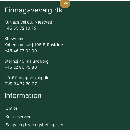
Firmagavevalg.dk
Kuhlaus Vej 80, Næstved
+45 55 72 10 75
Showroom
Københavnsvej 106 F, Roskilde
+45 46 77 02 00
Stejlhøj 40, Kalundborg
+45 22 80 75 80
info@firmagavevalg.dk
CVR 34 72 79 37
Information
Om os
Kundeservice
Salgs- og leveringsbetingelser