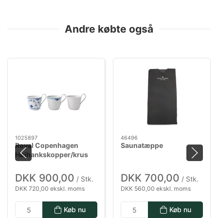
Andre købte også
1025897
46496
Royal Copenhagen
Saunatæppe
Højhankskopper/krus
mix 3 stk.
DKK 900,00
DKK 700,00
/ Stk.
/ Stk.
DKK 720,00 ekskl. moms
DKK 560,00 ekskl. moms
Køb nu
Køb nu