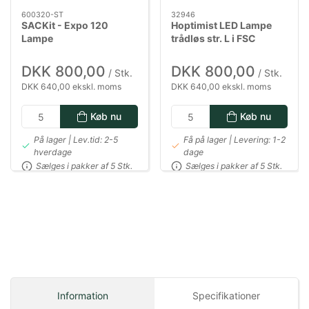
600320-ST
32946
SACKit - Expo 120
Hoptimist LED Lampe
Lampe
trådløs str. L i FSC
certificeret oak, Bumble
DKK 800,00
DKK 800,00
/ Stk.
/ Stk.
DKK 640,00 ekskl. moms
DKK 640,00 ekskl. moms
Køb nu
Køb nu
På lager | Lev.tid: 2-5
Få på lager | Levering: 1-2
hverdage
dage
Sælges i pakker af 5 Stk.
Sælges i pakker af 5 Stk.
Information
Specifikationer