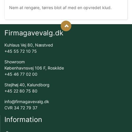
Nem at rengøre, tørres blot af med en opvredet klud.
Firmagavevalg.dk
Kuhlaus Vej 80, Næstved
+45 55 72 10 75
Showroom
Københavnsvej 106 F, Roskilde
+45 46 77 02 00
Stejlhøj 40, Kalundborg
+45 22 80 75 80
info@firmagavevalg.dk
CVR 34 72 79 37
Information