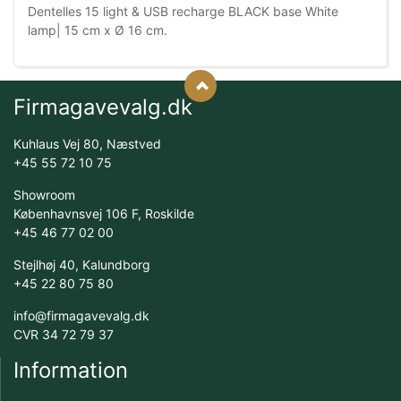
Dentelles 15 light & USB recharge BLACK base White
lamp| 15 cm x Ø 16 cm.
Firmagavevalg.dk
Kuhlaus Vej 80, Næstved
+45 55 72 10 75
Showroom
Københavnsvej 106 F, Roskilde
+45 46 77 02 00
Stejlhøj 40, Kalundborg
+45 22 80 75 80
info@firmagavevalg.dk
CVR 34 72 79 37
Information