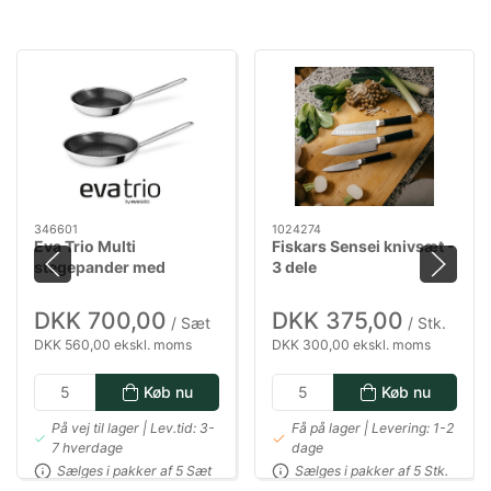
346601
1024274
Eva Trio Multi
Fiskars Sensei knivsæt -
stegepander med
3 dele
Mosaic keramisk Slip-
Let belægning - 24 & 28
DKK 700,00
DKK 375,00
/ Sæt
/ Stk.
cm
DKK 560,00 ekskl. moms
DKK 300,00 ekskl. moms
Køb nu
Køb nu
På vej til lager | Lev.tid: 3-
Få på lager | Levering: 1-2
7 hverdage
dage
Sælges i pakker af 5 Sæt
Sælges i pakker af 5 Stk.