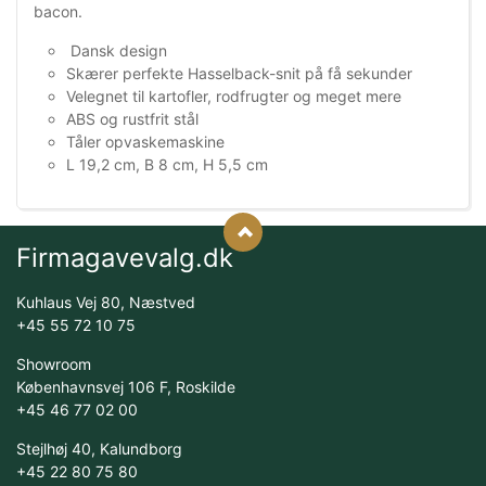
bacon.
Dansk design
Skærer perfekte Hasselback-snit på få sekunder
Velegnet til kartofler, rodfrugter og meget mere
ABS og rustfrit stål
Tåler opvaskemaskine
L 19,2 cm, B 8 cm, H 5,5 cm
Firmagavevalg.dk
Kuhlaus Vej 80, Næstved
+45 55 72 10 75
Showroom
Københavnsvej 106 F, Roskilde
+45 46 77 02 00
Stejlhøj 40, Kalundborg
+45 22 80 75 80