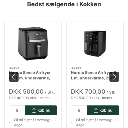
Bedst sælgende i Køkken
36359
36389
Nordic Sense Airfryer
Nordic Sense Airfryer 9
6,5 L m. undervarme,
L m. undervarme, 2000
1800 watt i sort
watt i sort
DKK 500,00
DKK 700,00
/ Stk.
/ Stk.
DKK 400,00 ekskl. moms
DKK 560,00 ekskl. moms
Køb nu
Køb nu
Få på lager | Levering: 1-2
Få på lager | Levering: 1-2
dage
dage