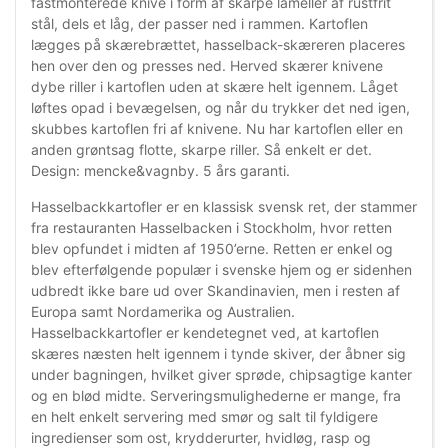
fastmonterede knive i form af skarpe lameller af rustfrit
stål, dels et låg, der passer ned i rammen. Kartoflen
lægges på skærebrættet, hasselback-skæreren placeres
hen over den og presses ned. Herved skærer knivene
dybe riller i kartoflen uden at skære helt igennem. Låget
løftes opad i bevægelsen, og når du trykker det ned igen,
skubbes kartoflen fri af knivene. Nu har kartoflen eller en
anden grøntsag flotte, skarpe riller. Så enkelt er det.
Design: mencke&vagnby. 5 års garanti.
Hasselbackkartofler er en klassisk svensk ret, der stammer
fra restauranten Hasselbacken i Stockholm, hvor retten
blev opfundet i midten af 1950’erne. Retten er enkel og
blev efterfølgende populær i svenske hjem og er sidenhen
udbredt ikke bare ud over Skandinavien, men i resten af
Europa samt Nordamerika og Australien.
Hasselbackkartofler er kendetegnet ved, at kartoflen
skæres næsten helt igennem i tynde skiver, der åbner sig
under bagningen, hvilket giver sprøde, chipsagtige kanter
og en blød midte. Serveringsmulighederne er mange, fra
en helt enkelt servering med smør og salt til fyldigere
ingredienser som ost, krydderurter, hvidløg, rasp og