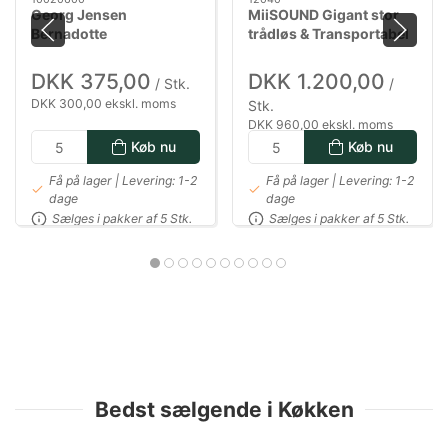
Georg Jensen
MiiSOUND Gigant stor
Bernadotte
trådløs & Transportabel
porcelænskande - 1,2
Party-Højttaler
liter
DKK 375,00
DKK 1.200,00
/ Stk.
/
DKK 300,00 ekskl. moms
Stk.
DKK 960,00 ekskl. moms
Køb nu
Køb nu
Få på lager | Levering: 1-2
Få på lager | Levering: 1-2
dage
dage
Sælges i pakker af 5 Stk.
Sælges i pakker af 5 Stk.
Bedst sælgende i Køkken