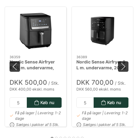
36359
36389
Nordic Sense Airfryer
Nordic Sense Airfryer 9
6,5 L m. undervarme,
L m. undervarme, 2000
1800 watt i sort
watt i sort
DKK 500,00
DKK 700,00
/ Stk.
/ Stk.
DKK 400,00 ekskl. moms
DKK 560,00 ekskl. moms
Køb nu
Køb nu
Få på lager | Levering: 1-2
Få på lager | Levering: 1-2
dage
dage
Sælges i pakker af 5 Stk.
Sælges i pakker af 5 Stk.