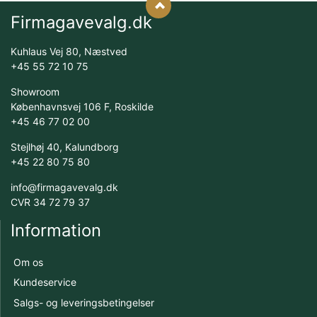
Firmagavevalg.dk
Kuhlaus Vej 80, Næstved
+45 55 72 10 75
Showroom
Københavnsvej 106 F, Roskilde
+45 46 77 02 00
Stejlhøj 40, Kalundborg
+45 22 80 75 80
info@firmagavevalg.dk
CVR 34 72 79 37
Information
Om os
Kundeservice
Salgs- og leveringsbetingelser