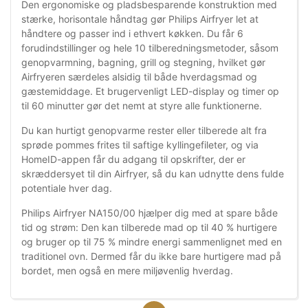
Den ergonomiske og pladsbesparende konstruktion med
stærke, horisontale håndtag gør Philips Airfryer let at
håndtere og passer ind i ethvert køkken. Du får 6
forudindstillinger og hele 10 tilberedningsmetoder, såsom
genopvarmning, bagning, grill og stegning, hvilket gør
Airfryeren særdeles alsidig til både hverdagsmad og
gæstemiddage. Et brugervenligt LED-display og timer op
til 60 minutter gør det nemt at styre alle funktionerne.
Du kan hurtigt genopvarme rester eller tilberede alt fra
sprøde pommes frites til saftige kyllingefileter, og via
HomeID-appen får du adgang til opskrifter, der er
skræddersyet til din Airfryer, så du kan udnytte dens fulde
potentiale hver dag.
Philips Airfryer NA150/00 hjælper dig med at spare både
tid og strøm: Den kan tilberede mad op til 40 % hurtigere
og bruger op til 75 % mindre energi sammenlignet med en
traditionel ovn. Dermed får du ikke bare hurtigere mad på
bordet, men også en mere miljøvenlig hverdag.