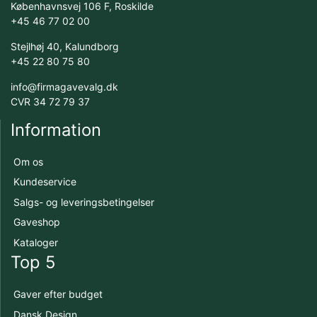
Københavnsvej 106 F, Roskilde
+45 46 77 02 00
Stejlhøj 40, Kalundborg
+45 22 80 75 80
info@firmagavevalg.dk
CVR 34 72 79 37
Information
Om os
Kundeservice
Salgs- og leveringsbetingelser
Gaveshop
Kataloger
Top 5
Gaver efter budget
Dansk Design