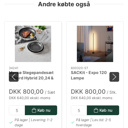
Andre købte også
34241
600320-ST
Morsø Stegepandesæt
SACKit - Expo 120
79Nord Hybrid 20,24 &
Lampe
28 cm
DKK 800,00
DKK 800,00
/ Sæt
/ Stk.
DKK 640,00 ekskl. moms
DKK 640,00 ekskl. moms
Køb nu
Køb nu
På lager | Levering: 1-2
På lager | Lev.tid: 2-5
dage
hverdage