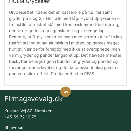
HOLM Grydesæt
Grydesættet indeholder en kasserolle på 1,2 liter samt
gryder på 2 og 2,7 liter, alle med låg. Hybrid 3ply-serien er
fremstillet af rustfrit stål med keramisk hybrid-belægning,
der sikrer gode stegeegenskaber og let rengøring.
Bemærk, at 3-ply-konstruktionen med sin struktur af to lag
rustfrit stål og et lag aluminium i midten, opvarmes meget
hurtigt. Vær derfor forsigtig med ikke at overophede, men
varm gryder og pander langsomt op. Det hævede mønster
beskytter belægningen i bunden af gryder og pander og
forlænger deres levetid, og det keramiske toplag giver en
god non-stick-effekt. Produceret uden PFAS
Firmagavevalg.dk
Kuhlaus Vej 80, Næstved
+45 55 72 10 75
Showroom