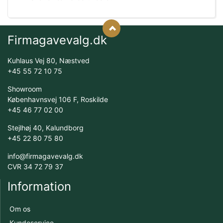
Firmagavevalg.dk
Kuhlaus Vej 80, Næstved
+45 55 72 10 75
Showroom
Københavnsvej 106 F, Roskilde
+45 46 77 02 00
Stejlhøj 40, Kalundborg
+45 22 80 75 80
info@firmagavevalg.dk
CVR 34 72 79 37
Information
Om os
Kundeservice