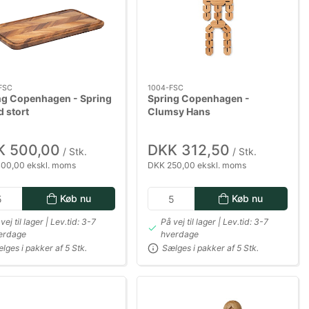
FSC
1004-FSC
ng Copenhagen - Spring
Spring Copenhagen -
 stort
Clumsy Hans
K 500,00
DKK 312,50
/ Stk.
/ Stk.
00,00 ekskl. moms
DKK 250,00 ekskl. moms
Køb nu
Køb nu
vej til lager | Lev.tid: 3-7
På vej til lager | Lev.tid: 3-7
erdage
hverdage
lges i pakker af 5 Stk.
Sælges i pakker af 5 Stk.