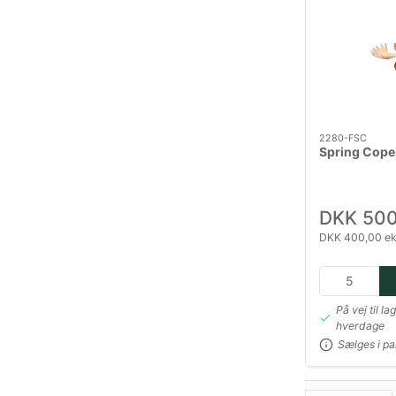
2280-FSC
Spring Cope
DKK 500
DKK 400,00 ek
På vej til la
hverdage
Sælges i pa