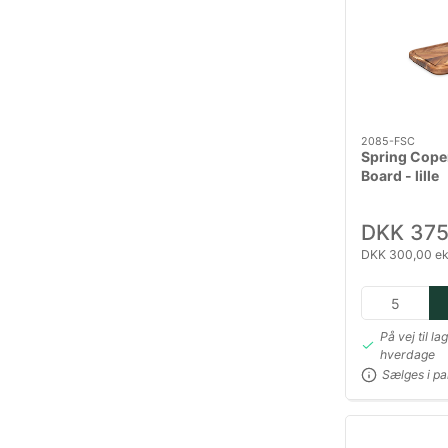
2085-FSC
Spring Cope
Board - lille
DKK 375
DKK 300,00 ek
På vej til la
hverdage
Sælges i pa