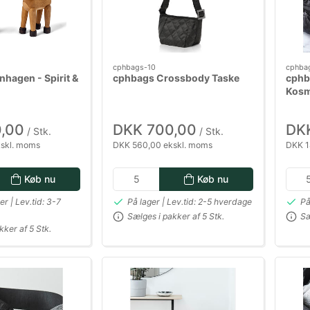
cphbags-10
cphba
hagen - Spirit &
cphbags Crossbody Taske
cphb
Kosm
,00
DKK 700,00
DK
/ Stk.
/ Stk.
skl. moms
DKK 560,00 ekskl. moms
DKK 1
Køb nu
Køb nu
ger | Lev.tid: 3-7
På lager | Lev.tid: 2-5 hverdage
På
Sælges i pakker af 5 Stk.
Sæ
kker af 5 Stk.