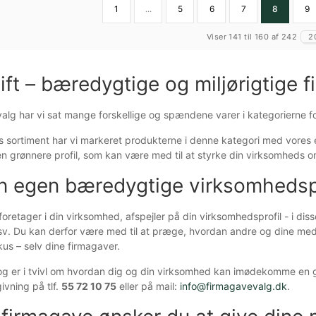
1
...
5
6
7
8
9
Viser 141 til 160 af 242
2
ift – bæredygtige og miljørigtige f
lg har vi sat mange forskellige og spændene varer i kategorierne fo
s sortiment har vi markeret produkterne i denne kategori med vores 
 grønnere profil, som kan være med til at styrke din virksomheds
n egen bæredygtige virksomhedsp
 foretager i din virksomhed, afspejler på din virksomhedsprofil - i d
v. Du kan derfor være med til at præge, hvordan andre og dine med
kus – selv dine firmagaver.
og er i tvivl om hvordan dig og din virksomhed kan imødekomme en grø
vning på tlf.
55 72 10 75
eller på mail:
info@firmagavevalg.dk
.