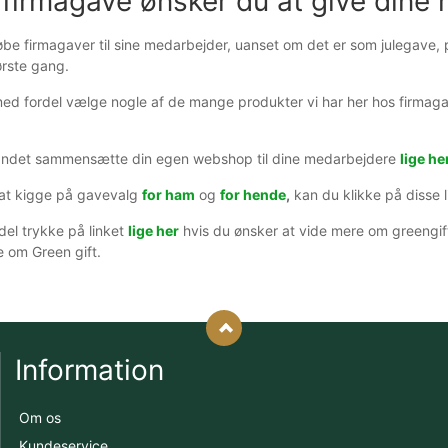
 firmagave ønsker du at give dine
be firmagaver til sine medarbejder, uanset om det er som julegave, 
ørste gang.
ed fordel vælge nogle af de mange produkter vi har her hos firmagave
andet sammensætte din egen webshop til dine medarbejdere
lige her
 at kigge på gavevalg
for ham
og
for hende
,
kan du klikke på disse l
el trykke på linket
lige her
hvis du ønsker at vide mere om greengift 
e om Green gift.
Information
Om os
Kundeservice