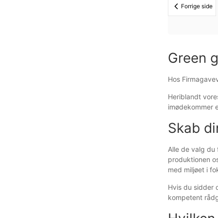
Forrige side
Green g
Hos Firmagaveva
Heriblandt vore
imødekommer en
Skab di
Alle de valg du
produktionen os
med miljøet i fo
Hvis du sidder 
kompetent rådgi