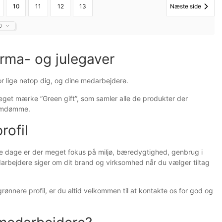
10
11
12
13
Næste side
0
irma- og julegaver
r lige netop dig, og dine medarbejdere.
eget mærke ”Green gift”, som samler alle de produkter der
 omdømme.
rofil
isse dage er der meget fokus på miljø, bæredygtighed, genbrug i
arbejdere siger om dit brand og virksomhed når du vælger tiltag
nnere profil, er du altid velkommen til at kontakte os for god og