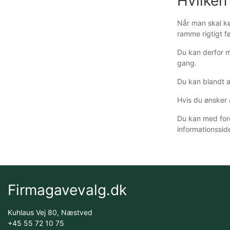
Hvilken
Når man skal kø
ramme rigtigt f
Du kan derfor m
gang.
Du kan blandt 
Hvis du ønsker
Du kan med ford
informationssid
Firmagavevalg.dk
Kuhlaus Vej 80, Næstved
+45 55 72 10 75