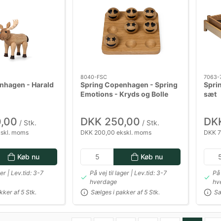
8040-FSC
7063-
nhagen - Harald
Spring Copenhagen - Spring
Spri
Emotions - Kryds og Bolle
sæt
spil
,00
DKK 250,00
DK
/ Stk.
/ Stk.
skl. moms
DKK 200,00 ekskl. moms
DKK 7
Køb nu
Køb nu
ger | Lev.tid: 3-7
På vej til lager | Lev.tid: 3-7
På 
hverdage
hv
kker af 5 Stk.
Sælges i pakker af 5 Stk.
Sæ