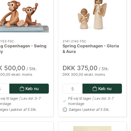
2153-FSC
2141-2142-FSC
ng Copenhagen - Swing
Spring Copenhagen - Gloria
ly
& Aura
K 500,00
DKK 375,00
/ Stk.
/ Stk.
00,00 ekskl. moms
DKK 300,00 ekskl. moms
Køb nu
Køb nu
vej til lager | Lev.tid: 3-7
På vej til lager | Lev.tid: 3-7
erdage
hverdage
lges i pakker af 5 Stk.
Sælges i pakker af 5 Stk.