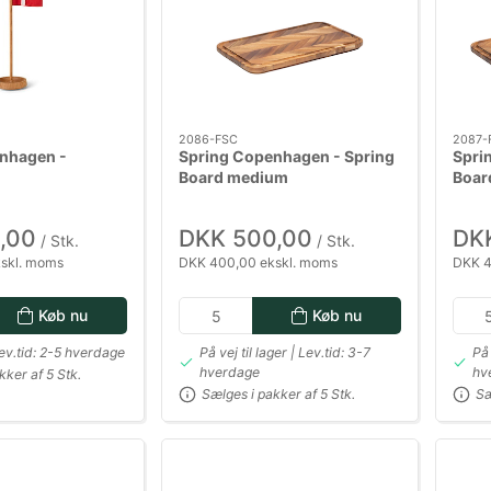
2086-FSC
2087-
nhagen -
Spring Copenhagen - Spring
Spri
Board medium
Board
,00
DKK 500,00
DK
/ Stk.
/ Stk.
skl. moms
DKK 400,00 ekskl. moms
DKK 4
Køb nu
Køb nu
Lev.tid: 2-5 hverdage
På vej til lager | Lev.tid: 3-7
På 
hverdage
hv
kker af 5 Stk.
Sælges i pakker af 5 Stk.
Sæ