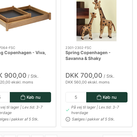
7064-FSC
2301-2302-FSC
ng Copenhagen - Viva,
Spring Copenhagen -
Savanna & Shaky
K 900,00
DKK 700,00
/ Stk.
/ Stk.
20,00 ekskl. moms
DKK 560,00 ekskl. moms
Køb nu
Køb nu
vej til lager | Lev.tid: 3-7
På vej til lager | Lev.tid: 3-7
erdage
hverdage
lges i pakker af 5 Stk.
Sælges i pakker af 5 Stk.