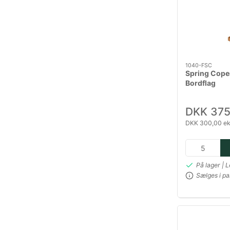
1040-FSC
Spring Cope
Bordflag
DKK 375
DKK 300,00 ek
På lager | 
Sælges i pa