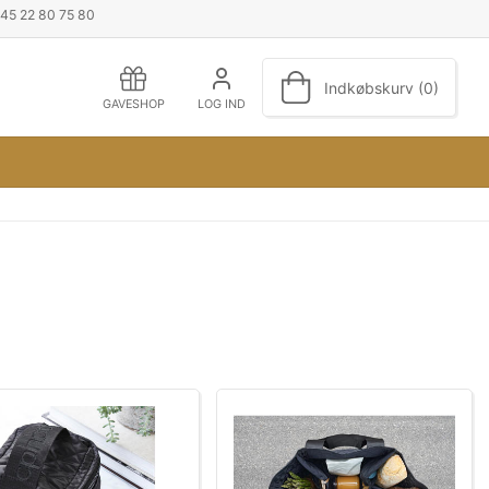
+45 22 80 75 80
Indkøbskurv (0)
GAVESHOP
LOG IND