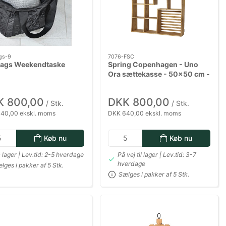
gs-9
7076-FSC
ags Weekendtaske
Spring Copenhagen - Uno
Ora sættekasse - 50x50 cm -
træ
K 800,00
DKK 800,00
/ Stk.
/ Stk.
40,00 ekskl. moms
DKK 640,00 ekskl. moms
Køb nu
Køb nu
 lager | Lev.tid: 2-5 hverdage
På vej til lager | Lev.tid: 3-7
hverdage
lges i pakker af 5 Stk.
Sælges i pakker af 5 Stk.