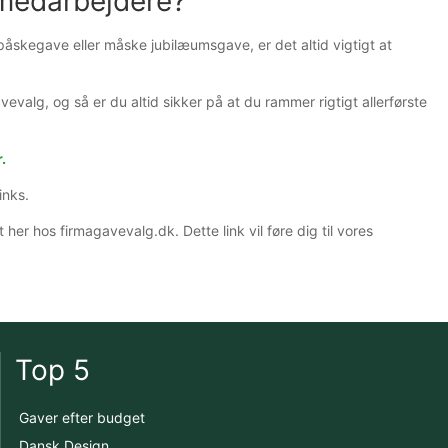
 medarbejdere?
påskegave eller måske jubilæumsgave, er det altid vigtigt at
valg, og så er du altid sikker på at du rammer rigtigt allerførste
.
inks.
her hos firmagavevalg.dk. Dette link vil føre dig til vores
Top 5
Gaver efter budget
Dansk Design