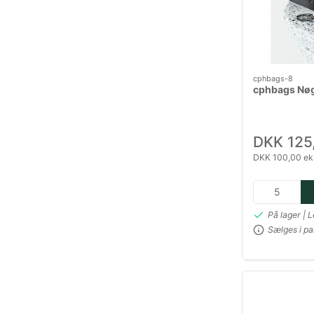
cphbags-8
cphbags Nø
DKK 125
DKK 100,00 ek
På lager | 
Sælges i pa