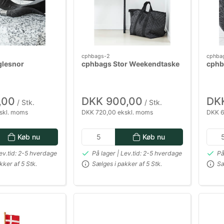
cphbags-2
cphba
glesnor
cphbags Stor Weekendtaske
cphb
,00
DKK 900,00
DK
/ Stk.
/ Stk.
skl. moms
DKK 720,00 ekskl. moms
DKK 6
Køb nu
Køb nu
Lev.tid: 2-5 hverdage
På lager | Lev.tid: 2-5 hverdage
På
kker af 5 Stk.
Sælges i pakker af 5 Stk.
Sæ