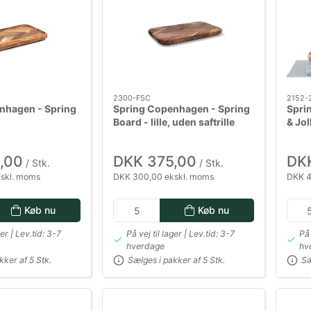
2300-FSC
2152-
nhagen - Spring
Spring Copenhagen - Spring
Spri
Board - lille, uden saftrille
& Jol
,00
DKK 375,00
DK
/ Stk.
/ Stk.
skl. moms
DKK 300,00 ekskl. moms
DKK 4
Køb nu
Køb nu
ger | Lev.tid: 3-7
På vej til lager | Lev.tid: 3-7
På 
hverdage
hv
kker af 5 Stk.
Sælges i pakker af 5 Stk.
Sæ