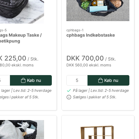
gs-5
cphbags-1
ags Makeup Taske /
cphbags Indkøbstaske
etikpung
K 225,00
DKK 700,00
/ Stk.
/ Stk.
80,00 ekskl. moms
DKK 560,00 ekskl. moms
Køb nu
Køb nu
 lager | Lev.tid: 2-5 hverdage
På lager | Lev.tid: 2-5 hverdage
lges i pakker af 5 Stk.
Sælges i pakker af 5 Stk.