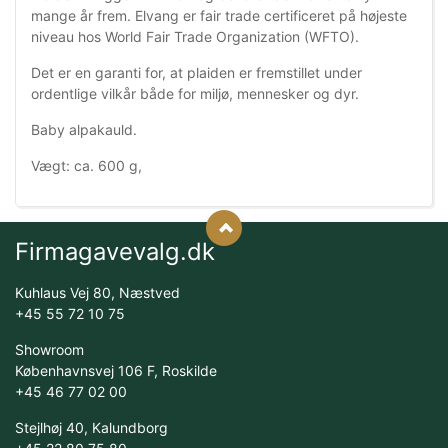
mange år frem. Elvang er fair trade certificeret på højeste
niveau hos World Fair Trade Organization (WFTO).
Det er en garanti for, at plaiden er fremstillet under
ordentlige vilkår både for miljø, mennesker og dyr.
Baby alpakauld.
Vægt: ca. 600 g,
Firmagavevalg.dk
Kuhlaus Vej 80, Næstved
+45 55 72 10 75
Showroom
Københavnsvej 106 F, Roskilde
+45 46 77 02 00
Stejlhøj 40, Kalundborg