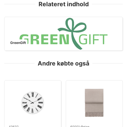
Relateret indhold
GreenGift
Andre købte også
43632
60001-Beige