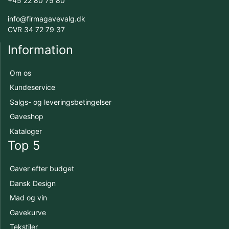
+45 22 80 75 80
info@firmagavevalg.dk
CVR 34 72 79 37
Information
Om os
Kundeservice
Salgs- og leveringsbetingelser
Gaveshop
Kataloger
Top 5
Gaver efter budget
Dansk Design
Mad og vin
Gavekurve
Tekstiler