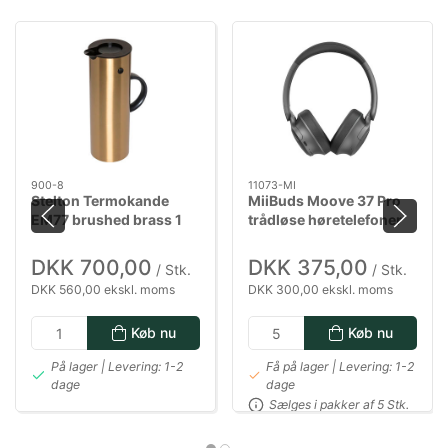
900-8
11073-MI
Stelton Termokande
MiiBuds Moove 37 Pro
EM77 brushed brass 1
trådløse høretelefoner
liter
DKK 700,00
DKK 375,00
/ Stk.
/ Stk.
DKK 560,00 ekskl. moms
DKK 300,00 ekskl. moms
Køb nu
Køb nu
På lager | Levering: 1-2
Få på lager | Levering: 1-2
dage
dage
Sælges i pakker af 5 Stk.