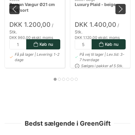
Roman Vægur Ø21 cm
Luxury Plaid - beige
hvid/sort
DKK 1.200,00
DKK 1.400,00
/
/
Stk.
Stk.
DKK 960,00 ekskl. moms
DKK 1.120,00 ekskl. moms
Køb nu
Køb nu
Få på lager | Levering: 1-2
På vej til lager | Lev.tid: 3-
dage
7 hverdage
Sælges i pakker af 5 Stk.
Bedst sælgende i GreenGift