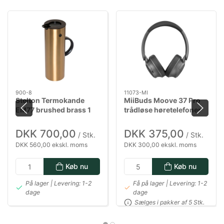
900-8
11073-MI
Stelton Termokande
MiiBuds Moove 37 Pro
EM77 brushed brass 1
trådløse høretelefoner
liter
DKK 700,00
DKK 375,00
/ Stk.
/ Stk.
DKK 560,00 ekskl. moms
DKK 300,00 ekskl. moms
Køb nu
Køb nu
På lager | Levering: 1-2
Få på lager | Levering: 1-2
dage
dage
Sælges i pakker af 5 Stk.