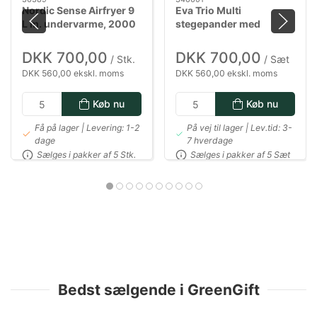
Nordic Sense Airfryer 9
Eva Trio Multi
L m. undervarme, 2000
stegepander med
watt i sort
Mosaic keramisk Slip-
Let belægning - 24 & 28
DKK 700,00
DKK 700,00
/ Stk.
/ Sæt
cm
DKK 560,00 ekskl. moms
DKK 560,00 ekskl. moms
Køb nu
Køb nu
Få på lager | Levering: 1-2
På vej til lager | Lev.tid: 3-
dage
7 hverdage
Sælges i pakker af 5 Stk.
Sælges i pakker af 5 Sæt
Bedst sælgende i GreenGift