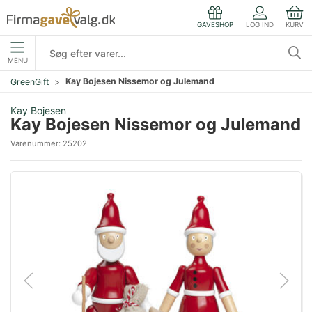
LOG IND
KURV
GAVESHOP
MENU
Kay Bojesen Nissemor og Julemand
GreenGift
Kay Bojesen
Kay Bojesen Nissemor og Julemand
Varenummer:
25202