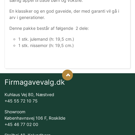
særlig appel til både børn og voksne.
En klassiker og en god gaveide, der med garanti vil gå i
arv i generationer.
Denne pakke består af følgende 2 dele:
1 stk. julemand (h: 19,5 cm.)
1 stk. nissemor (h: 19,5 cm.)
Firmagavevalg.dk
Kuhlaus Vej 80, Næstved
+45 55 72 10 75
Showroom
Københavnsvej 106 F, Roskilde
+45 46 77 02 00