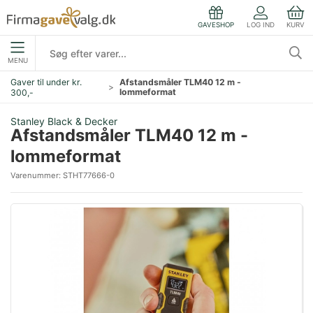
LOG IND
KURV
GAVESHOP
MENU
Gaver til under kr.
Afstandsmåler TLM40 12 m -
lommeformat
300,-
Stanley Black & Decker
Afstandsmåler TLM40 12 m -
lommeformat
Varenummer:
STHT77666-0