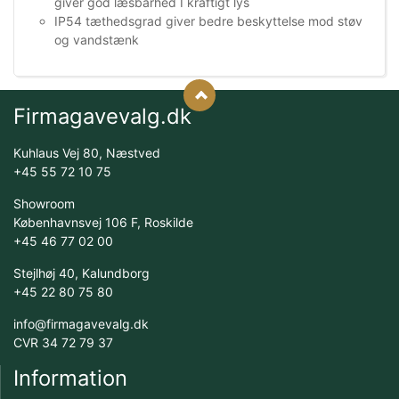
giver god læsbarhed I kraftigt lys
IP54 tæthedsgrad giver bedre beskyttelse mod støv
og vandstænk
Firmagavevalg.dk
Kuhlaus Vej 80, Næstved
+45 55 72 10 75
Showroom
Københavnsvej 106 F, Roskilde
+45 46 77 02 00
Stejlhøj 40, Kalundborg
+45 22 80 75 80
info@firmagavevalg.dk
CVR 34 72 79 37
Information