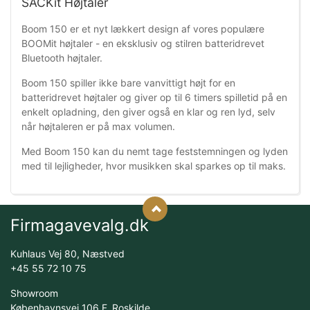
SACKit Højtaler
Boom 150 er et nyt lækkert design af vores populære
BOOMit højtaler - en eksklusiv og stilren batteridrevet
Bluetooth højtaler.
Boom 150 spiller ikke bare vanvittigt højt for en
batteridrevet højtaler og giver op til 6 timers spilletid på en
enkelt opladning, den giver også en klar og ren lyd, selv
når højtaleren er på max volumen.
Med Boom 150 kan du nemt tage feststemningen og lyden
med til lejligheder, hvor musikken skal sparkes op til maks.
Firmagavevalg.dk
Kuhlaus Vej 80, Næstved
+45 55 72 10 75
Showroom
Københavnsvej 106 F, Roskilde