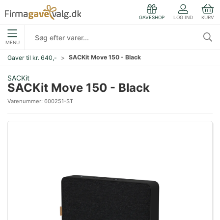
LOG IND
KURV
GAVESHOP
MENU
SACKit Move 150 - Black
Gaver til kr. 640,-
SACKit
SACKit Move 150 - Black
Varenummer:
600251-ST