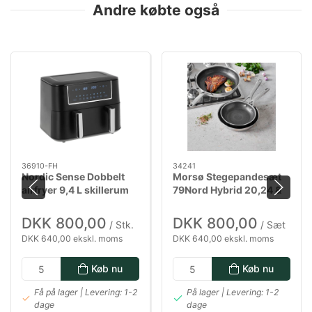
Andre købte også
36910-FH
34241
Nordic Sense Dobbelt
Morsø Stegepandesæt
airfryer 9,4 L skillerum
79Nord Hybrid 20,24 &
2800 watt i sort
28 cm
DKK 800,00
DKK 800,00
/ Stk.
/ Sæt
DKK 640,00 ekskl. moms
DKK 640,00 ekskl. moms
Køb nu
Køb nu
Få på lager | Levering: 1-2
På lager | Levering: 1-2
dage
dage