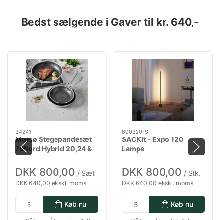
Bedst sælgende i Gaver til kr. 640,-
34241
600320-ST
Morsø Stegepandesæt
SACKit - Expo 120
79Nord Hybrid 20,24 &
Lampe
28 cm
DKK 800,00
DKK 800,00
/ Sæt
/ Stk.
DKK 640,00 ekskl. moms
DKK 640,00 ekskl. moms
Køb nu
Køb nu