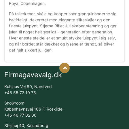
Royal Copenhagen.
På tallerkener, skåle og kopper snor granguirlanderne sig
højtideligt, dekoreret med elegante silkesløjfer og den
fineste julepynt. Stjerne Riflet Jul skaber stemning og gør
julen til noget helt særligt – generation efter generation.
Hver eneste steldel er et smukt stykke julepynt i sig selv,
og når bordet står dækket og lysene er tændt, så bliver
det helt sikkert jul igen.
Firmagavevalg.dk
Kuhlaus Vej 80, Næstved
+45 55 72 10 75
Showroom
Københavnsvej 106 F, Roskilde
+45 46 77 02 00
Stejlhøj 40, Kalundborg