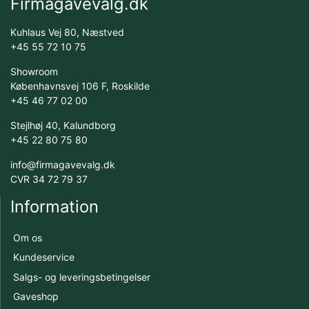
Firmagavevalg.dk
Kuhlaus Vej 80, Næstved
+45 55 72 10 75
Showroom
Københavnsvej 106 F, Roskilde
+45 46 77 02 00
Stejlhøj 40, Kalundborg
+45 22 80 75 80
info@firmagavevalg.dk
CVR 34 72 79 37
Information
Om os
Kundeservice
Salgs- og leveringsbetingelser
Gaveshop