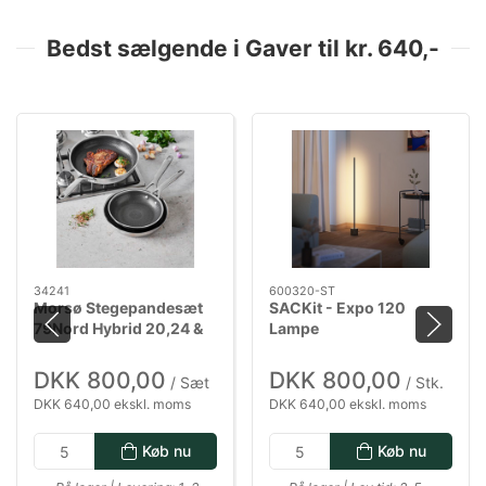
Bedst sælgende i Gaver til kr. 640,-
34241
600320-ST
Morsø Stegepandesæt
SACKit - Expo 120
79Nord Hybrid 20,24 &
Lampe
28 cm
DKK 800,00
DKK 800,00
/ Sæt
/ Stk.
DKK 640,00 ekskl. moms
DKK 640,00 ekskl. moms
Køb nu
Køb nu