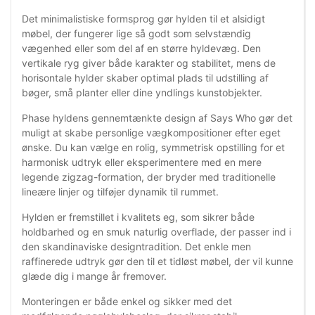
Det minimalistiske formsprog gør hylden til et alsidigt
møbel, der fungerer lige så godt som selvstændig
vægenhed eller som del af en større hyldevæg. Den
vertikale ryg giver både karakter og stabilitet, mens de
horisontale hylder skaber optimal plads til udstilling af
bøger, små planter eller dine yndlings kunstobjekter.
Phase hyldens gennemtænkte design af Says Who gør det
muligt at skabe personlige vægkompositioner efter eget
ønske. Du kan vælge en rolig, symmetrisk opstilling for et
harmonisk udtryk eller eksperimentere med en mere
legende zigzag-formation, der bryder med traditionelle
lineære linjer og tilføjer dynamik til rummet.
Hylden er fremstillet i kvalitets eg, som sikrer både
holdbarhed og en smuk naturlig overflade, der passer ind i
den skandinaviske designtradition. Det enkle men
raffinerede udtryk gør den til et tidløst møbel, der vil kunne
glæde dig i mange år fremover.
Monteringen er både enkel og sikker med det