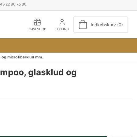
+45 22 80 75 80
Indkøbskurv (0)
GAVESHOP
LOG IND
d og microfiberklud mm.
ampoo, glasklud og