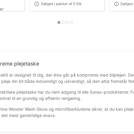
Sælges i pakker af 5 Stk.
Sælges i
æt
reme plejetaske
it er designet til dig, der ikke går på kompromis med bilplejen. Det
pleje din bil både indvendigt og udvendigt, så den altid fremstår fl
aktiske plejetaske har du nem adgang til alle Sonax-produkterne: 
trat til en grundig og effektiv rengøring.
tive Wonder Wash Glove og microfiberkludene sikrer, at du kan pleje
v det mest genstridige snavs.