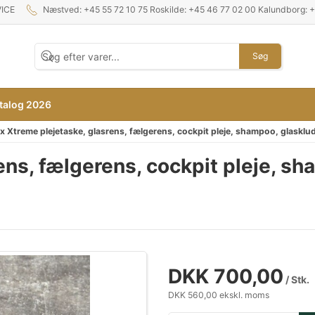
ICE
Næstved: +45 55 72 10 75 Roskilde: +45 46 77 02 00 Kalundborg: 
Søg
talog 2026
 Xtreme plejetaske, glasrens, fælgerens, cockpit pleje, shampoo, glasklu
ens, fælgerens, cockpit pleje, sh
DKK 700,00
/ Stk.
DKK 560,00 ekskl. moms