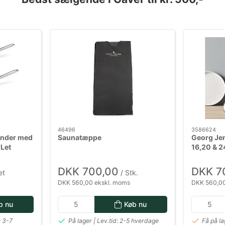
46496
3586624
pander med
Saunatæppe
Georg Je
-Let
16,20 & 2
cm
DKK 700,00
DKK 7
æt
/ Stk.
DKK 560,00 ekskl. moms
DKK 560,00
b nu
Køb nu
: 3-7
På lager | Lev.tid: 2-5 hverdage
Få på la