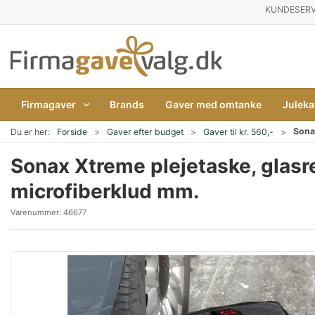
KUNDESERV
Firmagaver
Brands
Gaver med omtanke
Juleka
Sonax
Du er her:
Forside
Gaver efter budget
Gaver til kr. 560,-
Sonax Xtreme plejetaske, glasr
microfiberklud mm.
Varenummer:
46677