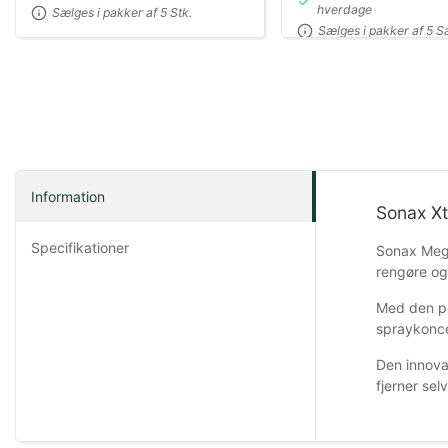
hverdage
Sælges i pakker af 5 Stk.
Sælges i pakker af 5 S
Information
Sonax Xt
Specifikationer
Sonax MegaK
rengøre og 
Med den pr
spraykoncen
Den innova
fjerner sel