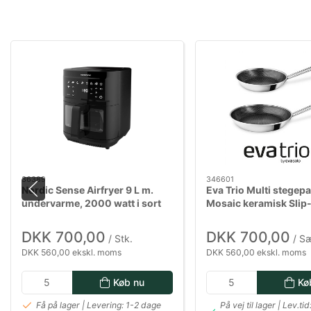
36389
346601
Nordic Sense Airfryer 9 L m.
Eva Trio Multi stege
undervarme, 2000 watt i sort
Mosaic keramisk Slip
belægning - 24 & 28 
DKK 700,00
DKK 700,00
/ Stk.
/ S
DKK 560,00 ekskl. moms
DKK 560,00 ekskl. moms
Køb nu
Kø
Få på lager | Levering: 1-2 dage
På vej til lager | Lev.tid