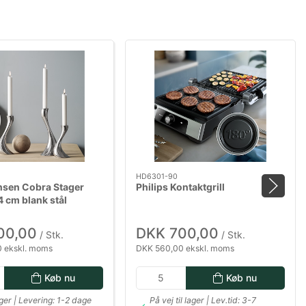
HD6301-90
nsen Cobra Stager
Philips Kontaktgrill
4 cm blank stål
00,00
DKK 700,00
/ Stk.
/ Stk.
 ekskl. moms
DKK 560,00 ekskl. moms
Køb nu
Køb nu
ger | Levering: 1-2 dage
På vej til lager | Lev.tid: 3-7