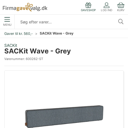
LOG IND
KURV
GAVESHOP
MENU
SACKit Wave - Grey
Gaver til kr. 560,-
SACKit
SACKit Wave - Grey
Varenummer:
600262-ST