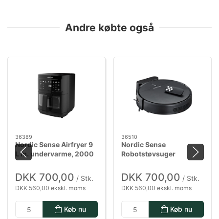
Andre købte også
36389
36510
Nordic Sense Airfryer 9
Nordic Sense
L m. undervarme, 2000
Robotstøvsuger
watt i sort
DKK 700,00
DKK 700,00
/ Stk.
/ Stk.
DKK 560,00 ekskl. moms
DKK 560,00 ekskl. moms
Køb nu
Køb nu