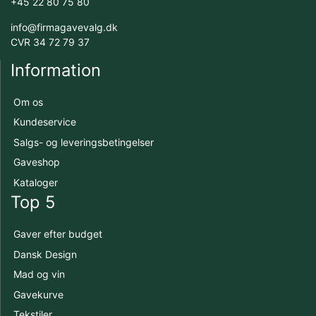
+45 22 80 75 80
info@firmagavevalg.dk
CVR 34 72 79 37
Information
Om os
Kundeservice
Salgs- og leveringsbetingelser
Gaveshop
Kataloger
Top 5
Gaver efter budget
Dansk Design
Mad og vin
Gavekurve
Tekstiler