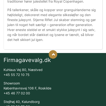
traditioner hører julestellet fra Royal Copenhagen.
På tallerkener, skåle og kopper snor granguirlanderne sig
højtideligt, dekoreret med elegante silkesløjfer og den
fineste julepynt. Stjerne Riflet Jul skaber stemning og gør
julen til noget helt særligt – generation efter generation.
Hver eneste steldel er et smukt stykke julepynt i sig selv,
og når bordet står dækket og lysene er tændt, så bliver
det helt sikkert jul igen.
Firmagavevalg.dk
Kuhlaus Vej 80, Næstved
+45 55 72 10 75
Showroom
Københavnsvej 106 F, Roskilde
+45 46 77 02 00
Stejlhøj 40, Kalundborg