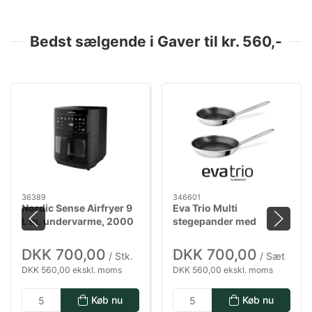
Bedst sælgende i Gaver til kr. 560,-
36389
346601
Nordic Sense Airfryer 9
Eva Trio Multi
L m. undervarme, 2000
stegepander med
watt i sort
Mosaic keramisk Slip-
Let belægning - 24 & 28
DKK 700,00
DKK 700,00
/ Stk.
/ Sæt
cm
DKK 560,00 ekskl. moms
DKK 560,00 ekskl. moms
Køb nu
Køb nu