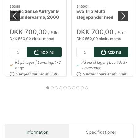
36389
346601
Nordic Sense Airfryer 9
Eva Trio Multi
L m. undervarme, 2000
stegepander med
watt i sort
Mosaic keramisk Slip-
Let belægning - 24 & 28
DKK 700,00
DKK 700,00
/ Stk.
/ Sæt
cm
DKK 560,00 ekskl. moms
DKK 560,00 ekskl. moms
Køb nu
Køb nu
Få på lager | Levering: 1-2
På vej til lager | Lev.tid: 3-
dage
7 hverdage
Sælges i pakker af 5 Stk.
Sælges i pakker af 5 Sæt
Information
Specifikationer