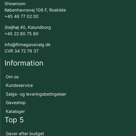
Showroom
Københavnsvej 106 F, Roskilde
+45 46 77 02 00
Stejlhøj 40, Kalundborg
+45 22 80 75 80
info@firmagavevalg.dk
CVR 34 72 79 37
Information
Om os
Kundeservice
Salgs- og leveringsbetingelser
Gaveshop
Kataloger
Top 5
Gaver efter budget