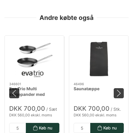
Andre købte også
346601
46496
Eva Trio Multi
Saunatæppe
stegepander med
Mosaic keramisk Slip-
Let belægning - 24 & 28
DKK 700,00
DKK 700,00
/ Sæt
/ Stk.
cm
DKK 560,00 ekskl. moms
DKK 560,00 ekskl. moms
Køb nu
Køb nu