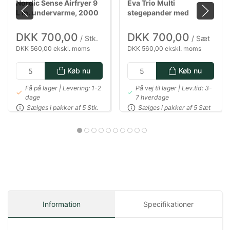
Nordic Sense Airfryer 9
Eva Trio Multi
L m. undervarme, 2000
stegepander med
watt i sort
Mosaic keramisk Slip-
Let belægning - 24 & 28
DKK 700,00
DKK 700,00
/ Stk.
/ Sæt
cm
DKK 560,00 ekskl. moms
DKK 560,00 ekskl. moms
Køb nu
Køb nu
Få på lager | Levering: 1-2
På vej til lager | Lev.tid: 3-
dage
7 hverdage
Sælges i pakker af 5 Stk.
Sælges i pakker af 5 Sæt
Information
Specifikationer