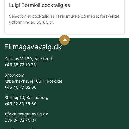
Luigi Bormioli cocktailglas
Selection er cocktailglas i fire smukke og meget forskellige
udformninger. 60-80 cl.
Firmagavevalg.dk
Kuhlaus Vej 80, Næstved
+45 55 72 10 75
Showroom
Københavnsvej 106 F, Roskilde
+45 46 77 02 00
Stejlhøj 40, Kalundborg
+45 22 80 75 80
info@firmagavevalg.dk
CVR 34 72 79 37