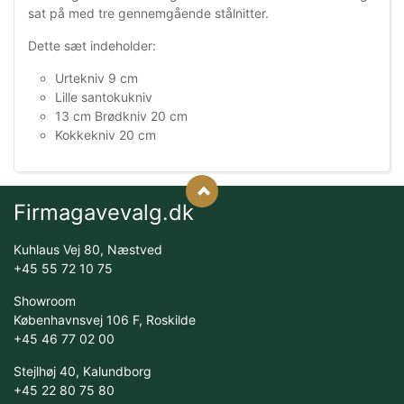
sat på med tre gennemgående stålnitter.
Dette sæt indeholder:
Urtekniv 9 cm
Lille santokukniv
13 cm Brødkniv 20 cm
Kokkekniv 20 cm
Firmagavevalg.dk
Kuhlaus Vej 80, Næstved
+45 55 72 10 75
Showroom
Københavnsvej 106 F, Roskilde
+45 46 77 02 00
Stejlhøj 40, Kalundborg
+45 22 80 75 80