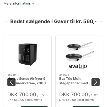
Mere information
Bedst sælgende i Gaver til kr. 560,-
36389
346601
Nordic Sense Airfryer 9
Eva Trio Multi
L m. undervarme, 2000
stegepander med
watt i sort
Mosaic keramisk Slip-
Let belægning - 24 & 28
DKK 700,00
DKK 700,00
/ Stk.
/ Sæt
cm
DKK 560,00 ekskl. moms
DKK 560,00 ekskl. moms