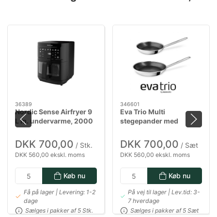
36389
346601
Nordic Sense Airfryer 9
Eva Trio Multi
L m. undervarme, 2000
stegepander med
watt i sort
Mosaic keramisk Slip-
Let belægning - 24 & 28
DKK 700,00
DKK 700,00
/ Stk.
/ Sæt
cm
DKK 560,00 ekskl. moms
DKK 560,00 ekskl. moms
Køb nu
Køb nu
Få på lager | Levering: 1-2
På vej til lager | Lev.tid: 3-
dage
7 hverdage
Sælges i pakker af 5 Stk.
Sælges i pakker af 5 Sæt