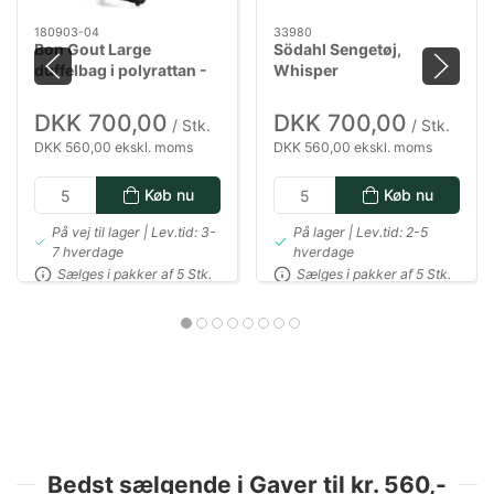
180903-04
33980
Bon Gout Large
Södahl Sengetøj,
duffelbag i polyrattan -
Whisper
Grøn
DKK 700,00
DKK 700,00
/ Stk.
/ Stk.
DKK 560,00 ekskl. moms
DKK 560,00 ekskl. moms
Køb nu
Køb nu
På vej til lager | Lev.tid: 3-
På lager | Lev.tid: 2-5
7 hverdage
hverdage
Sælges i pakker af 5 Stk.
Sælges i pakker af 5 Stk.
Bedst sælgende i Gaver til kr. 560,-