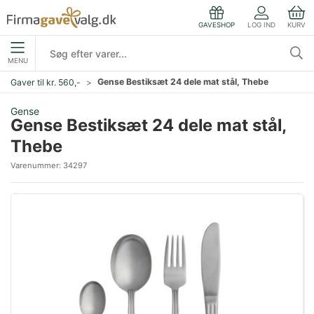
LOG IND
KURV
GAVESHOP
MENU
Gense Bestiksæt 24 dele mat stål, Thebe
Gaver til kr. 560,-
Gense
Gense Bestiksæt 24 dele mat stål,
Thebe
Varenummer:
34297