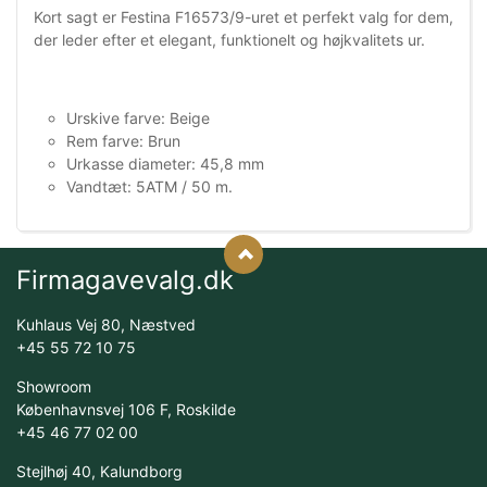
Kort sagt er Festina F16573/9-uret et perfekt valg for dem,
der leder efter et elegant, funktionelt og højkvalitets ur.
Urskive farve: Beige
Rem farve: Brun
Urkasse diameter: 45,8 mm
Vandtæt: 5ATM / 50 m.
Firmagavevalg.dk
Kuhlaus Vej 80, Næstved
+45 55 72 10 75
Showroom
Københavnsvej 106 F, Roskilde
+45 46 77 02 00
Stejlhøj 40, Kalundborg