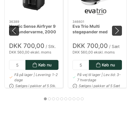
36389
346601
Nordic Sense Airfryer 9
Eva Trio Multi
L m. undervarme, 2000
stegepander med
watt i sort
Mosaic keramisk Slip-
Let belægning - 24 & 28
DKK 700,00
DKK 700,00
/ Stk.
/ Sæt
cm
DKK 560,00 ekskl. moms
DKK 560,00 ekskl. moms
Køb nu
Køb nu
Få på lager | Levering: 1-2
På vej til lager | Lev.tid: 3-
dage
7 hverdage
Sælges i pakker af 5 Stk.
Sælges i pakker af 5 Sæt