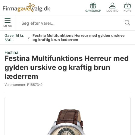
LOG IND
KURV
GAVESHOP
MENU
Gaver til kr.
Festina Multifunktions Herreur med gylden urskive
og kraftig brun læderrem
560,-
Festina
Festina Multifunktions Herreur med
gylden urskive og kraftig brun
læderrem
Varenummer:
F16573-9