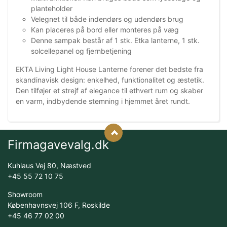
planteholder
Velegnet til både indendørs og udendørs brug
Kan placeres på bord eller monteres på væg
Denne sampak består af 1 stk. Etka lanterne, 1 stk.
solcellepanel og fjernbetjening
EKTA Living Light House Lanterne forener det bedste fra
skandinavisk design: enkelhed, funktionalitet og æstetik.
Den tilføjer et strejf af elegance til ethvert rum og skaber
en varm, indbydende stemning i hjemmet året rundt.
Firmagavevalg.dk
Kuhlaus Vej 80, Næstved
+45 55 72 10 75
Showroom
Københavnsvej 106 F, Roskilde
+45 46 77 02 00