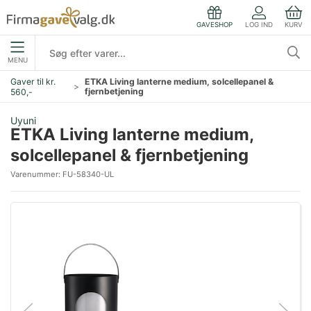
LOG IND
KURV
GAVESHOP
MENU
Gaver til kr.
ETKA Living lanterne medium, solcellepanel &
fjernbetjening
560,-
Uyuni
ETKA Living lanterne medium,
solcellepanel & fjernbetjening
Varenummer:
FU-58340-UL