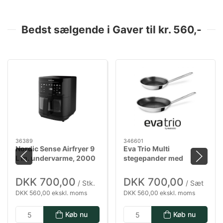
Bedst sælgende i Gaver til kr. 560,-
36389
346601
Nordic Sense Airfryer 9
Eva Trio Multi
L m. undervarme, 2000
stegepander med
watt i sort
Mosaic keramisk Slip-
Let belægning - 24 & 28
DKK 700,00
DKK 700,00
/ Stk.
/ Sæt
cm
DKK 560,00 ekskl. moms
DKK 560,00 ekskl. moms
Køb nu
Køb nu