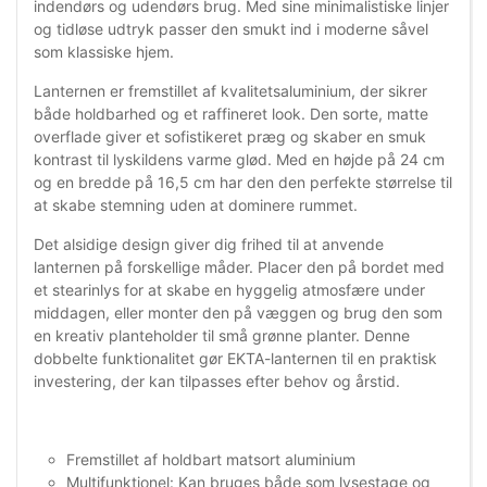
indendørs og udendørs brug. Med sine minimalistiske linjer
og tidløse udtryk passer den smukt ind i moderne såvel
som klassiske hjem.
Lanternen er fremstillet af kvalitetsaluminium, der sikrer
både holdbarhed og et raffineret look. Den sorte, matte
overflade giver et sofistikeret præg og skaber en smuk
kontrast til lyskildens varme glød. Med en højde på 24 cm
og en bredde på 16,5 cm har den den perfekte størrelse til
at skabe stemning uden at dominere rummet.
Det alsidige design giver dig frihed til at anvende
lanternen på forskellige måder. Placer den på bordet med
et stearinlys for at skabe en hyggelig atmosfære under
middagen, eller monter den på væggen og brug den som
en kreativ planteholder til små grønne planter. Denne
dobbelte funktionalitet gør EKTA-lanternen til en praktisk
investering, der kan tilpasses efter behov og årstid.
Fremstillet af holdbart matsort aluminium
Multifunktionel: Kan bruges både som lysestage og