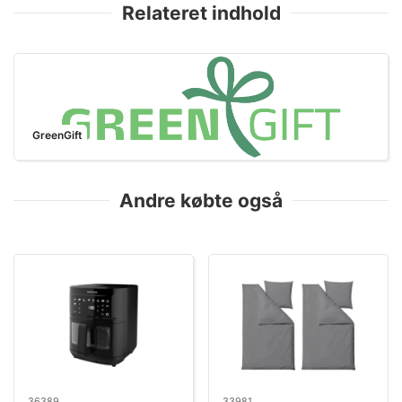
Relateret indhold
GreenGift
Andre købte også
36389
33981