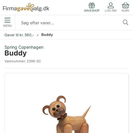
LOG IND
KURV
GAVESHOP
MENU
Buddy
Gaver til kr. 560,-
Spring Copenhagen
Buddy
Varenummer:
2096-SC