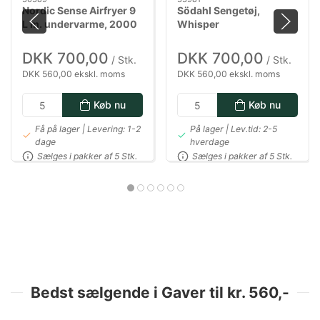
Nordic Sense Airfryer 9
Södahl Sengetøj,
L m. undervarme, 2000
Whisper
watt i sort
DKK 700,00
DKK 700,00
/ Stk.
/ Stk.
DKK 560,00 ekskl. moms
DKK 560,00 ekskl. moms
Køb nu
Køb nu
Få på lager | Levering: 1-2
På lager | Lev.tid: 2-5
dage
hverdage
Sælges i pakker af 5 Stk.
Sælges i pakker af 5 Stk.
Bedst sælgende i Gaver til kr. 560,-