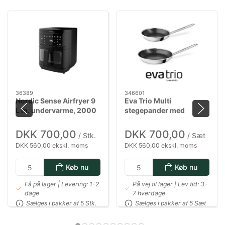
36389
346601
Nordic Sense Airfryer 9
Eva Trio Multi
L m. undervarme, 2000
stegepander med
watt i sort
Mosaic keramisk Slip-
Let belægning - 24 & 28
DKK 700,00
DKK 700,00
/ Stk.
/ Sæt
cm
DKK 560,00 ekskl. moms
DKK 560,00 ekskl. moms
Køb nu
Køb nu
Få på lager | Levering: 1-2
På vej til lager | Lev.tid: 3-
dage
7 hverdage
Sælges i pakker af 5 Stk.
Sælges i pakker af 5 Sæt