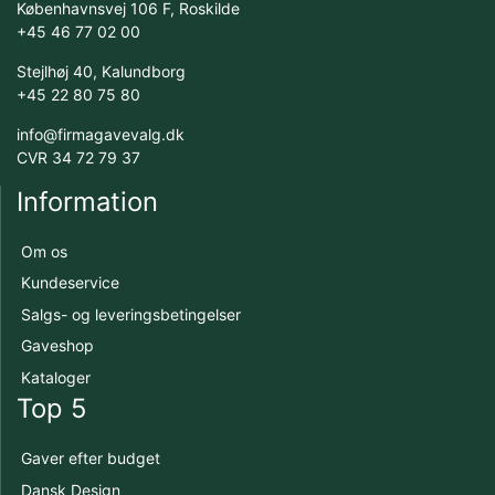
Københavnsvej 106 F, Roskilde
+45 46 77 02 00
Stejlhøj 40, Kalundborg
+45 22 80 75 80
info@firmagavevalg.dk
CVR 34 72 79 37
Information
Om os
Kundeservice
Salgs- og leveringsbetingelser
Gaveshop
Kataloger
Top 5
Gaver efter budget
Dansk Design