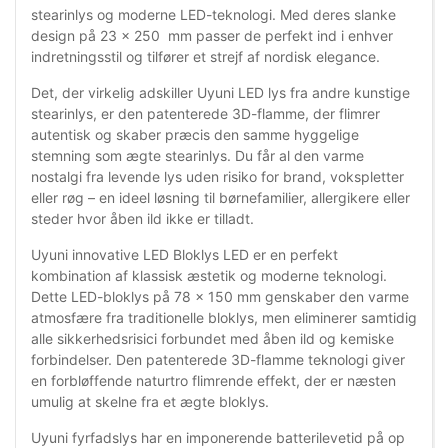
stearinlys og moderne LED-teknologi. Med deres slanke
design på 23 x 250 mm passer de perfekt ind i enhver
indretningsstil og tilfører et strejf af nordisk elegance.
Det, der virkelig adskiller Uyuni LED lys fra andre kunstige
stearinlys, er den patenterede 3D-flamme, der flimrer
autentisk og skaber præcis den samme hyggelige
stemning som ægte stearinlys. Du får al den varme
nostalgi fra levende lys uden risiko for brand, vokspletter
eller røg – en ideel løsning til børnefamilier, allergikere eller
steder hvor åben ild ikke er tilladt.
Uyuni innovative LED Bloklys LED er en perfekt
kombination af klassisk æstetik og moderne teknologi.
Dette LED-bloklys på 78 x 150 mm genskaber den varme
atmosfære fra traditionelle bloklys, men eliminerer samtidig
alle sikkerhedsrisici forbundet med åben ild og kemiske
forbindelser. Den patenterede 3D-flamme teknologi giver
en forbløffende naturtro flimrende effekt, der er næsten
umulig at skelne fra et ægte bloklys.
Uyuni fyrfadslys har en imponerende batterilevetid på op