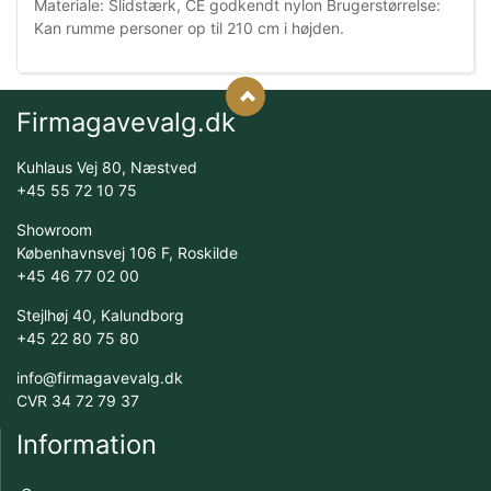
Materiale: Slidstærk, CE godkendt nylon Brugerstørrelse:
Kan rumme personer op til 210 cm i højden.
Firmagavevalg.dk
Kuhlaus Vej 80, Næstved
+45 55 72 10 75
Showroom
Københavnsvej 106 F, Roskilde
+45 46 77 02 00
Stejlhøj 40, Kalundborg
+45 22 80 75 80
info@firmagavevalg.dk
CVR 34 72 79 37
Information