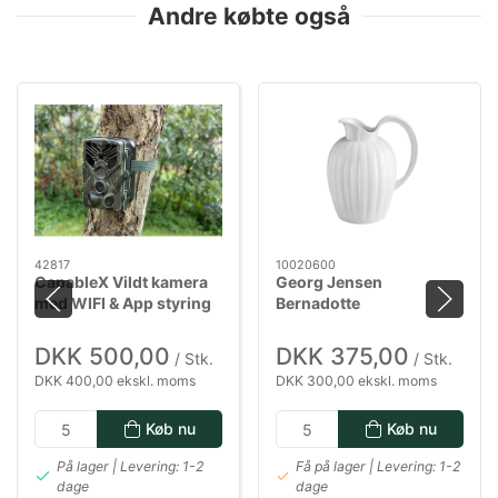
Andre købte også
42817
10020600
CapableX Vildt kamera
Georg Jensen
med WIFI & App styring
Bernadotte
porcelænskande - 1,2
liter
DKK 500,00
DKK 375,00
/ Stk.
/ Stk.
DKK 400,00 ekskl. moms
DKK 300,00 ekskl. moms
Køb nu
Køb nu
På lager | Levering: 1-2
Få på lager | Levering: 1-2
dage
dage