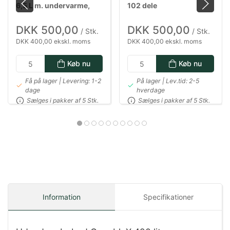
6,5 L m. undervarme,
102 dele
1800 watt i sort
DKK 500,00
DKK 500,00
/ Stk.
/ Stk.
DKK 400,00 ekskl. moms
DKK 400,00 ekskl. moms
Køb nu
Køb nu
Få på lager | Levering: 1-2
På lager | Lev.tid: 2-5
dage
hverdage
Sælges i pakker af 5 Stk.
Sælges i pakker af 5 Stk.
Information
Specifikationer