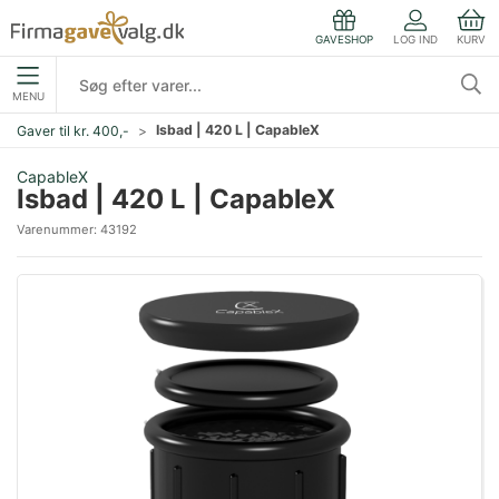
LOG IND
KURV
GAVESHOP
MENU
Isbad | 420 L | CapableX
Gaver til kr. 400,-
CapableX
Isbad | 420 L | CapableX
Varenummer:
43192