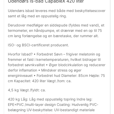
Udendørs Is-bad CapableX 420 liter
Udendørs isbad leveres med både med beskyttelsescover
samt et låg med en oppustelig ring.
Derudover medfølger en siddepude (fyldes med vand), et
termometer, en håndpumpe, et drænrør med en op til 75
cm lang forlængelse og en bæretaske, der rummer alt.
ISO- og BSCI-certificeret producent.
Hvorfor Isbad? • Forbedret Søvn – frigiver melatonin og
fremmer et fald i kernetemperaturen, hvilket bidrager til
forbedret søvnkvalitet • Øger blodcirkulation og reducerer
derfor inflamation • Mindsker stress og øger
energiniveauet • Forbedret hud Diameter: 85cm Højde: 75
cm Kapacitet: 420 liter Vægt /tom: ca.
4,5 kg Vægt /fyldt: ca.
420 kg Låg: Låg med oppustelig topring Indre lag:
EPE+PVC /multi-layer design Coating: Hudvenlig PVC-
belægning UV-beskyttelse: UV-bestandigt materiale