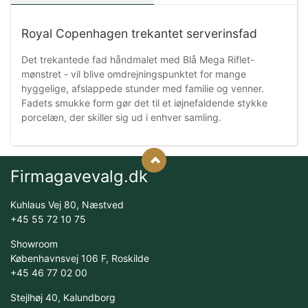
Royal Copenhagen trekantet serverinsfad
Det trekantede fad håndmalet med Blå Mega Riflet-
mønstret - vil blive omdrejningspunktet for mange
hyggelige, afslappede stunder med familie og venner.
Fadets smukke form gør det til et iøjnefaldende stykke
porcelæn, der skiller sig ud i enhver samling.
Firmagavevalg.dk
Kuhlaus Vej 80, Næstved
+45 55 72 10 75
Showroom
Københavnsvej 106 F, Roskilde
+45 46 77 02 00
Stejlhøj 40, Kalundborg