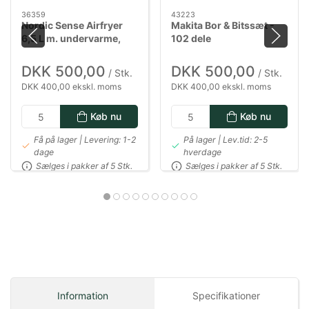
36359
43223
Nordic Sense Airfryer
Makita Bor & Bitssæt -
6,5 L m. undervarme,
102 dele
1800 watt i sort
DKK 500,00
DKK 500,00
/ Stk.
/ Stk.
DKK 400,00 ekskl. moms
DKK 400,00 ekskl. moms
Køb nu
Køb nu
Få på lager | Levering: 1-2
På lager | Lev.tid: 2-5
dage
hverdage
Sælges i pakker af 5 Stk.
Sælges i pakker af 5 Stk.
Information
Specifikationer