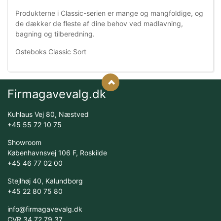
Produkterne i Classic-serien er mange og mangfoldige, og
de dækker de fleste af dine behov ved madlavning,
bagning og tilberedning.
Osteboks Classic Sort
Firmagavevalg.dk
Kuhlaus Vej 80, Næstved
+45 55 72 10 75
Showroom
Københavnsvej 106 F, Roskilde
+45 46 77 02 00
Stejlhøj 40, Kalundborg
+45 22 80 75 80
info@firmagavevalg.dk
CVR 34 72 79 37