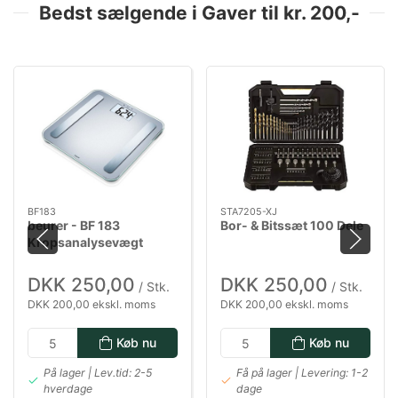
Bedst sælgende i Gaver til kr. 200,-
BF183
STA7205-XJ
beurer - BF 183
Bor- & Bitssæt 100 Dele
Kropsanalysevægt
DKK 250,00
DKK 250,00
/ Stk.
/ Stk.
DKK 200,00 ekskl. moms
DKK 200,00 ekskl. moms
Køb nu
Køb nu
På lager | Lev.tid: 2-5
Få på lager | Levering: 1-2
hverdage
dage