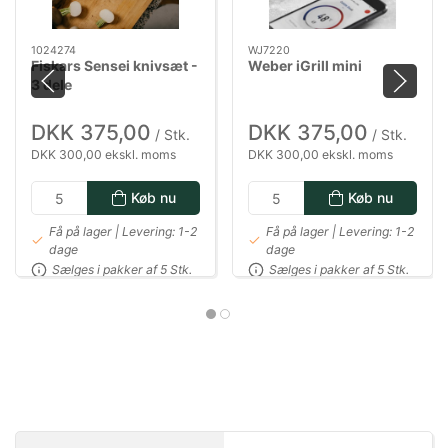
1024274
WJ7220
Fiskars Sensei knivsæt -
Weber iGrill mini
3 dele
DKK 375,00
DKK 375,00
/ Stk.
/ Stk.
DKK 300,00 ekskl. moms
DKK 300,00 ekskl. moms
Køb nu
Køb nu
Få på lager | Levering: 1-2
Få på lager | Levering: 1-2
dage
dage
Sælges i pakker af 5 Stk.
Sælges i pakker af 5 Stk.