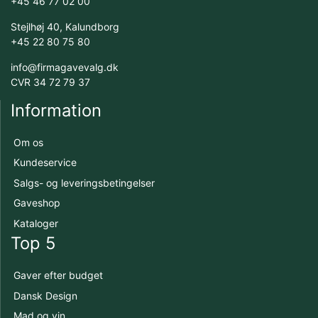
+45 46 77 02 00
Stejlhøj 40, Kalundborg
+45 22 80 75 80
info@firmagavevalg.dk
CVR 34 72 79 37
Information
Om os
Kundeservice
Salgs- og leveringsbetingelser
Gaveshop
Kataloger
Top 5
Gaver efter budget
Dansk Design
Mad og vin