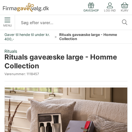
LOG IND
KURV
GAVESHOP
MENU
Gaver til hende til under kr.
Rituals gaveæske large - Homme
Collection
400,-
Rituals
Rituals gaveæske large - Homme
Collection
Varenummer:
1118457