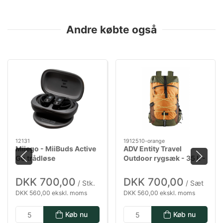
Andre købte også
12131
1912510-orange
Miiego - MiiBuds Active
ADV Entity Travel
Go trådløse
Outdoor rygsæk - 35 L -
høretelefoner i vandtæt
orange
design & trådløs oplader
DKK 700,00
DKK 700,00
/ Stk.
/ Sæt
DKK 560,00 ekskl. moms
DKK 560,00 ekskl. moms
Køb nu
Køb nu