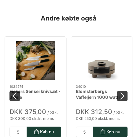
Andre købte også
1024274
34010
Fiskars Sensei knivsæt -
Blomsterbergs
3 dele
Vaffeljern 1000 watt i
latte
DKK 375,00
DKK 312,50
/ Stk.
/ Stk.
DKK 300,00 ekskl. moms
DKK 250,00 ekskl. moms
Køb nu
Køb nu