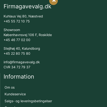
Firmagavevalg.dk
Kuhlaus Vej 80, Næstved
+45 55 72 10 75
Showroom
Københavnsvej 106 F, Roskilde
+45 46 77 02 00
Stejlhøj 40, Kalundborg
+45 22 80 75 80
info@firmagavevalg.dk
CVR 34 72 79 37
Information
Om os
Kundeservice
Salgs- og leveringsbetingelser