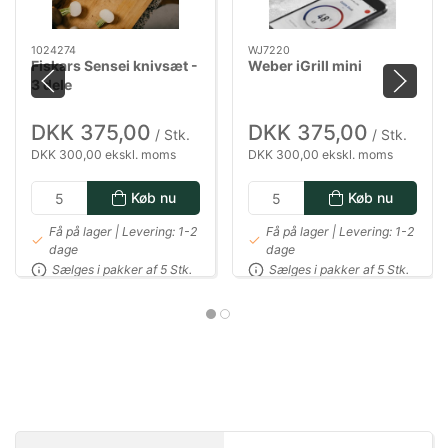
1024274
WJ7220
Fiskars Sensei knivsæt -
Weber iGrill mini
3 dele
DKK 375,00
DKK 375,00
/ Stk.
/ Stk.
DKK 300,00 ekskl. moms
DKK 300,00 ekskl. moms
Køb nu
Køb nu
Få på lager | Levering: 1-2
Få på lager | Levering: 1-2
dage
dage
Sælges i pakker af 5 Stk.
Sælges i pakker af 5 Stk.