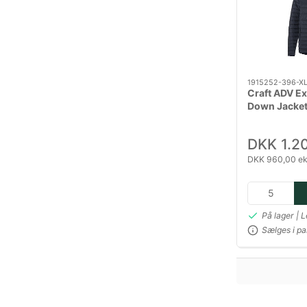
1915252-396-X
Craft ADV Ex
Down Jacket 
Mørkeblå
DKK 1.2
DKK 960,00 ek
På lager | 
Sælges i pa