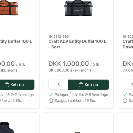
1912512-985
19152
tity Duffel 100 L
Craft ADV Entity Duffel 100 L
Craft
- Sort
Down
00,00
DKK 1.000,00
DKK
/ Stk.
/ Stk.
skl. moms
DKK 800,00 ekskl. moms
DKK 9
Køb nu
Køb nu
Lev.tid: 2-5 hverdage
På lager | Lev.tid: 2-5 hverdage
På
kker af 5 Stk.
Sælges i pakker af 5 Stk.
Sæ