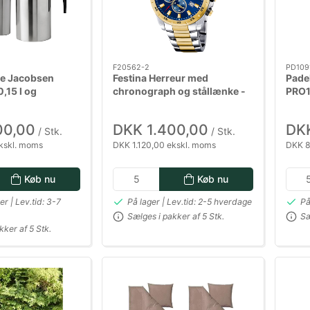
F20562-2
PD109
ne Jacobsen
Festina Herreur med
Pade
,15 l og
chronograph og stållænke -
PRO18
,2 l samt
blå urskive med guld detaljer
Ryg
 1 l
- Ø 45 cm
00,00
DKK 1.400,00
DKK
/ Stk.
/ Stk.
kskl. moms
DKK 1.120,00 ekskl. moms
DKK 8
Køb nu
Køb nu
ger | Lev.tid: 3-7
På lager | Lev.tid: 2-5 hverdage
På
Sælges i pakker af 5 Stk.
Sæ
kker af 5 Stk.