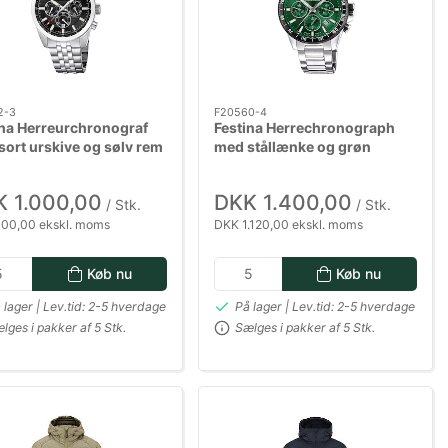
2-3
F20560-4
ina Herreurchronograf
Festina Herrechronograph
ort urskive og sølv rem
med stållænke og grøn
urskive - Ø 45 cm
 1.000,00
DKK 1.400,00
/ Stk.
/ Stk.
00,00 ekskl. moms
DKK 1.120,00 ekskl. moms
Køb nu
Køb nu
 lager | Lev.tid: 2-5 hverdage
På lager | Lev.tid: 2-5 hverdage
lges i pakker af 5 Stk.
Sælges i pakker af 5 Stk.