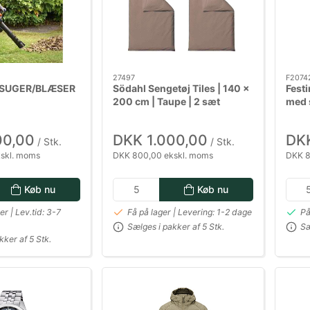
27497
F2074
SUGER/BLÆSER
Södahl Sengetøj Tiles | 140 x
Fest
200 cm | Taupe | 2 sæt
med s
00,00
DKK 1.000,00
DKK
/ Stk.
/ Stk.
skl. moms
DKK 800,00 ekskl. moms
DKK 8
Køb nu
Køb nu
ger | Lev.tid: 3-7
Få på lager | Levering: 1-2 dage
På
Sælges i pakker af 5 Stk.
Sæ
kker af 5 Stk.