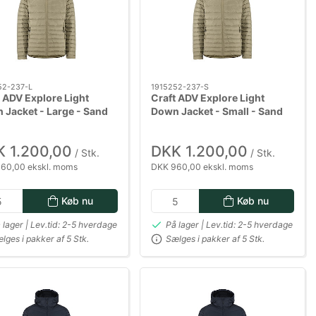
52-237-L
1915252-237-S
 ADV Explore Light
Craft ADV Explore Light
 Jacket - Large - Sand
Down Jacket - Small - Sand
 1.200,00
DKK 1.200,00
/ Stk.
/ Stk.
60,00 ekskl. moms
DKK 960,00 ekskl. moms
Køb nu
Køb nu
 lager | Lev.tid: 2-5 hverdage
På lager | Lev.tid: 2-5 hverdage
lges i pakker af 5 Stk.
Sælges i pakker af 5 Stk.