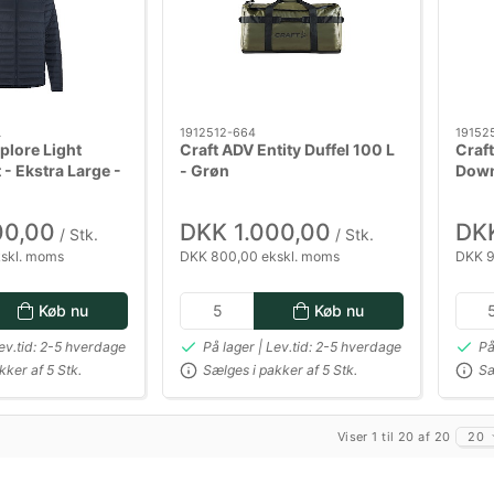
L
1912512-664
19152
plore Light
Craft ADV Entity Duffel 100 L
Craft
- Ekstra Large -
- Grøn
Down
Mørk
00,00
DKK 1.000,00
DKK
/ Stk.
/ Stk.
skl. moms
DKK 800,00 ekskl. moms
DKK 9
Køb nu
Køb nu
Lev.tid: 2-5 hverdage
På lager | Lev.tid: 2-5 hverdage
På
kker af 5 Stk.
Sælges i pakker af 5 Stk.
Sæ
Viser 1 til 20 af 20
20