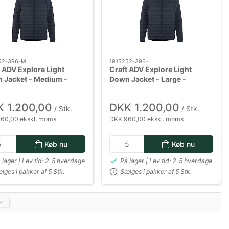
52-396-M
1915252-396-L
 ADV Explore Light
Craft ADV Explore Light
 Jacket - Medium -
Down Jacket - Large -
eblå
Mørkeblå
 1.200,00
DKK 1.200,00
/ Stk.
/ Stk.
60,00 ekskl. moms
DKK 960,00 ekskl. moms
Køb nu
Køb nu
 lager | Lev.tid: 2-5 hverdage
På lager | Lev.tid: 2-5 hverdage
lges i pakker af 5 Stk.
Sælges i pakker af 5 Stk.