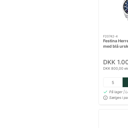
F20742-4
Festina Her
med blå ursk
DKK 1.0
DKK 800,00 ek
På lager | 
Sælges i pa