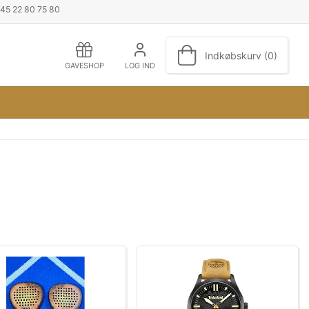
+45 22 80 75 80
Indkøbskurv (0)
GAVESHOP
LOG IND