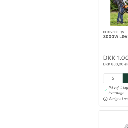
BEBLV300-QS
3000W LØV
DKK 1.0
DKK 800,00 ek
På vej til la
hverdage
Sælges i pa