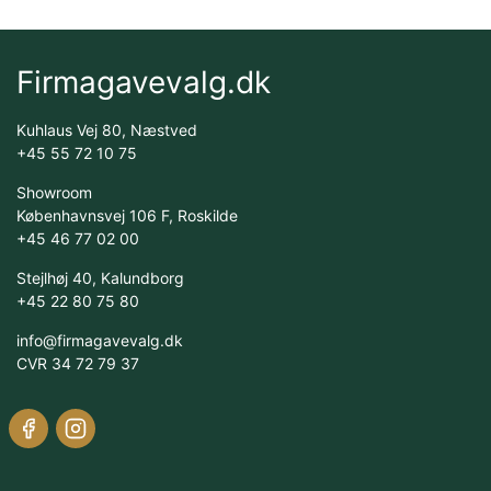
Firmagavevalg.dk
Kuhlaus Vej 80, Næstved
+45 55 72 10 75
Showroom
Københavnsvej 106 F, Roskilde
+45 46 77 02 00
Stejlhøj 40, Kalundborg
+45 22 80 75 80
info@firmagavevalg.dk
CVR 34 72 79 37