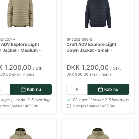
52-237-M
1915252-396-S
 ADV Explore Light
Craft ADV Explore Light
 Jacket - Medium -
Down Jacket - Small -
Mørkeblå
 1.200,00
DKK 1.200,00
/ Stk.
/ Stk.
60,00 ekskl. moms
DKK 960,00 ekskl. moms
Køb nu
Køb nu
 lager | Lev.tid: 2-5 hverdage
På lager | Lev.tid: 2-5 hverdage
lges i pakker af 5 Stk.
Sælges i pakker af 5 Stk.