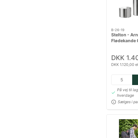
B-26-19
Stelton - Ar
Flødekande 0
sukkerskål 0
Stempelkande
DKK 1.4
DKK 1.120,00 e
På vej til la
hverdage
Sælges i pa