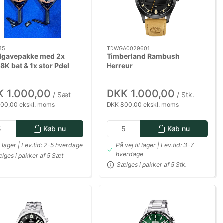
15
TDWGA0029601
lgavepakke med 2x
Timberland Rambush
K bat & 1x stor Pdel
Herreur
sæk
 1.000,00
DKK 1.000,00
/ Sæt
/ Stk.
00,00 ekskl. moms
DKK 800,00 ekskl. moms
Køb nu
Køb nu
 lager | Lev.tid: 2-5 hverdage
På vej til lager | Lev.tid: 3-7
hverdage
lges i pakker af 5 Sæt
Sælges i pakker af 5 Stk.