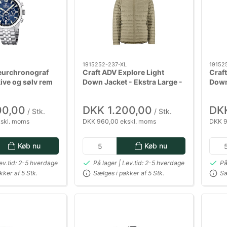
1915252-237-XL
19152
reurchronograf
Craft ADV Explore Light
Craft
ive og sølv rem
Down Jacket - Ekstra Large -
Down
Sand
Sand
00,00
DKK 1.200,00
DKK
/ Stk.
/ Stk.
skl. moms
DKK 960,00 ekskl. moms
DKK 9
Køb nu
Køb nu
Lev.tid: 2-5 hverdage
På lager | Lev.tid: 2-5 hverdage
På
kker af 5 Stk.
Sælges i pakker af 5 Stk.
Sæ