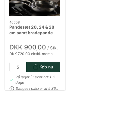
46658
Pandesæt 20, 24 & 28
cm samt bradepande
ByGaard
DKK 900,00
/ Stk.
DKK 720,00 ekskl. moms
Køb nu
På lager | Levering: 1-2
dage
Sælges i pakker af 5 Stk.