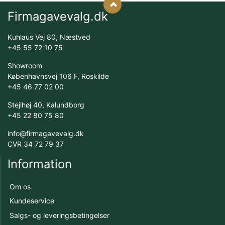
Firmagavevalg.dk
Kuhlaus Vej 80, Næstved
+45 55 72 10 75
Showroom
Københavnsvej 106 F, Roskilde
+45 46 77 02 00
Stejlhøj 40, Kalundborg
+45 22 80 75 80
info@firmagavevalg.dk
CVR 34 72 79 37
Information
Om os
Kundeservice
Salgs- og leveringsbetingelser