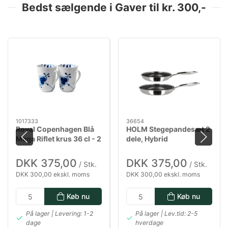
Bedst sælgende i Gaver til kr. 300,-
1017333
36654
Royal Copenhagen Blå
HOLM Stegepandesæt 2
Mega Riflet krus 36 cl - 2
dele, Hybrid
pak
DKK 375,00
DKK 375,00
/ Stk.
/ Stk.
DKK 300,00 ekskl. moms
DKK 300,00 ekskl. moms
Køb nu
Køb nu
På lager | Levering: 1-2
På lager | Lev.tid: 2-5
dage
hverdage