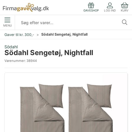
LOG IND
KURV
GAVESHOP
MENU
Södahl Sengetøj, Nightfall
Gaver til kr. 300,-
Södahl
Södahl Sengetøj, Nightfall
Varenummer:
38944