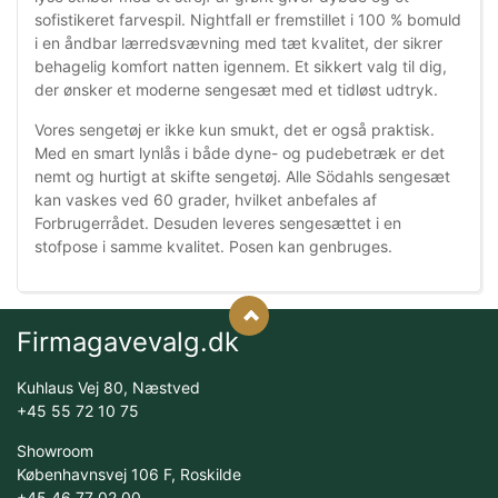
sofistikeret farvespil. Nightfall er fremstillet i 100 % bomuld
i en åndbar lærredsvævning med tæt kvalitet, der sikrer
behagelig komfort natten igennem. Et sikkert valg til dig,
der ønsker et moderne sengesæt med et tidløst udtryk.
Vores sengetøj er ikke kun smukt, det er også praktisk.
Med en smart lynlås i både dyne- og pudebetræk er det
nemt og hurtigt at skifte sengetøj. Alle Södahls sengesæt
kan vaskes ved 60 grader, hvilket anbefales af
Forbrugerrådet. Desuden leveres sengesættet i en
stofpose i samme kvalitet. Posen kan genbruges.
Firmagavevalg.dk
Kuhlaus Vej 80, Næstved
+45 55 72 10 75
Showroom
Københavnsvej 106 F, Roskilde
+45 46 77 02 00