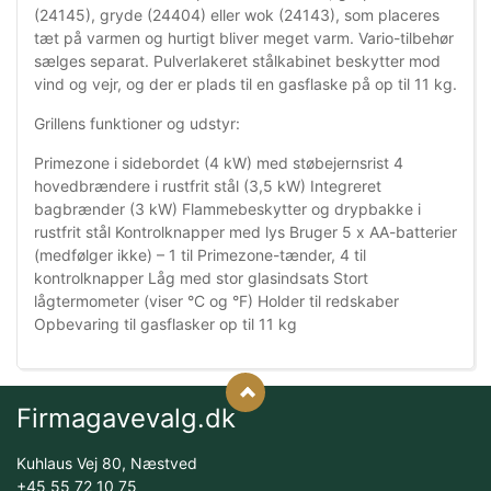
(24145), gryde (24404) eller wok (24143), som placeres
tæt på varmen og hurtigt bliver meget varm. Vario-tilbehør
sælges separat. Pulverlakeret stålkabinet beskytter mod
vind og vejr, og der er plads til en gasflaske på op til 11 kg.
Grillens funktioner og udstyr:
Primezone i sidebordet (4 kW) med støbejernsrist 4
hovedbrændere i rustfrit stål (3,5 kW) Integreret
bagbrænder (3 kW) Flammebeskytter og drypbakke i
rustfrit stål Kontrolknapper med lys Bruger 5 x AA-batterier
(medfølger ikke) – 1 til Primezone-tænder, 4 til
kontrolknapper Låg med stor glasindsats Stort
lågtermometer (viser °C og °F) Holder til redskaber
Opbevaring til gasflasker op til 11 kg
Firmagavevalg.dk
Kuhlaus Vej 80, Næstved
+45 55 72 10 75