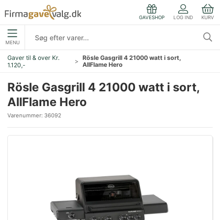
LOG IND
KURV
GAVESHOP
MENU
Gaver til & over Kr.
Rösle Gasgrill 4 21000 watt i sort,
AllFlame Hero
1.120,-
Rösle Gasgrill 4 21000 watt i sort,
AllFlame Hero
Varenummer:
36092