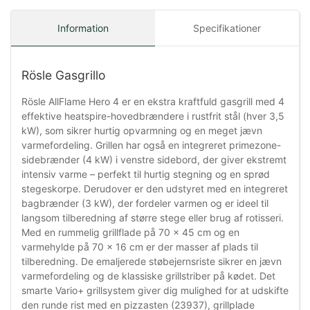
Information
Specifikationer
Rösle Gasgrillo
Rösle AllFlame Hero 4 er en ekstra kraftfuld gasgrill med 4
effektive heatspire-hovedbrændere i rustfrit stål (hver 3,5
kW), som sikrer hurtig opvarmning og en meget jævn
varmefordeling. Grillen har også en integreret primezone-
sidebrænder (4 kW) i venstre sidebord, der giver ekstremt
intensiv varme – perfekt til hurtig stegning og en sprød
stegeskorpe. Derudover er den udstyret med en integreret
bagbrænder (3 kW), der fordeler varmen og er ideel til
langsom tilberedning af større stege eller brug af rotisseri.
Med en rummelig grillflade på 70 x 45 cm og en
varmehylde på 70 x 16 cm er der masser af plads til
tilberedning. De emaljerede støbejernsriste sikrer en jævn
varmefordeling og de klassiske grillstriber på kødet. Det
smarte Vario+ grillsystem giver dig mulighed for at udskifte
den runde rist med en pizzasten (23937), grillplade