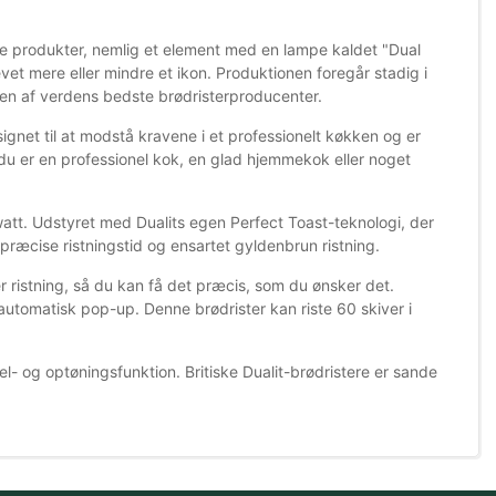
ste produkter, nemlig et element med en lampe kaldet "Dual
evet mere eller mindre et ikon. Produktionen foregår stadig i
en af ​​verdens bedste brødristerproducenter.
signet til at modstå kravene i et professionelt køkken og er
m du er en professionel kok, en glad hjemmekok eller noget
 watt. Udstyret med Dualits egen Perfect Toast-teknologi, der
n præcise ristningstid og ensartet gyldenbrun ristning.
 ristning, så du kan få det præcis, som du ønsker det.
 automatisk pop-up. Denne brødrister kan riste 60 skiver i
og optøningsfunktion. Britiske Dualit-brødristere er sande