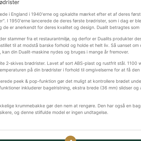
ødrister
rtede i England i 1940'erne og opkaldte mærket efter et af deres før
r". I 1950'erne lancerede de deres første brødrister, som i dag er bl
 de er anerkendt for deres kvalitet og design. Dualit betragtes som 
der stammer fra et restaurantmiljø, og derfor er Dualits produkter de
stillet til at modstå barske forhold og holde et helt liv. Så uanset o
, kan din Dualit-maskine nydes og bruges i mange år fremover.
e 2-skives brødrister. Lavet af sort ABS-plast og rustfrit stål. 1100
temperaturen på din brødrister i forhold til omgivelserne for at få de
erede peek & pop-funktion gør det muligt at kontrollere brødet under
funktioner inkluderer bagelristning, ekstra brede (36 mm) slidser og
kelige krummebakke gør den nem at rengøre. Den har også en bagel- 
sikere, og denne stilfulde model er ingen undtagelse.