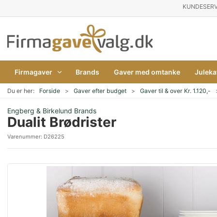
KUNDESERV
Firmagaver
Brands
Gaver med omtanke
Juleka
Du er her:
Forside
Gaver efter budget
Gaver til & over Kr. 1.120,-
Engberg & Birkelund Brands
Dualit Brødrister
Varenummer:
D26225