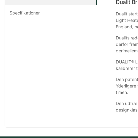
Dualit Br
Specifikationer
Dualit sta
Light Heate
England, og
Dualits rød
derfor frem
derimellem
DUALIT® Lit
kalibrerer 
Den patent
Yderligere 
timen.
Den udtræk
designklas