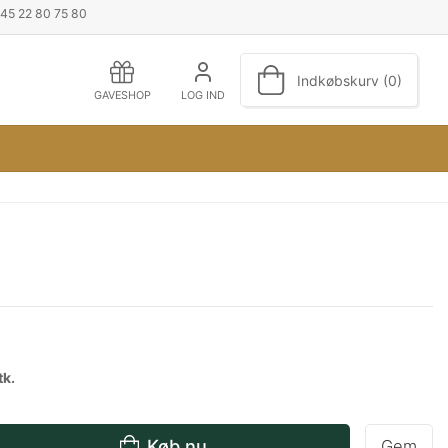
+45 22 80 75 80
Indkøbskurv (0)
GAVESHOP
LOG IND
tk.
Køb nu
Gem