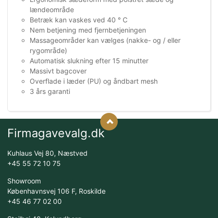
lændeområde
Betræk kan vaskes ved 40 ° C
Nem betjening med fjernbetjeningen
Massageområder kan vælges (nakke- og / eller
rygområde)
Automatisk slukning efter 15 minutter
Massivt bagcover
Overflade i læder (PU) og åndbart mesh
3 års garanti
Firmagavevalg.dk
Kuhlaus Vej 80, Næstved
+45 55 72 10 75
Showroom
Københavnsvej 106 F, Roskilde
+45 46 77 02 00