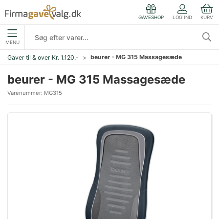
LOG IND
KURV
GAVESHOP
MENU
beurer - MG 315 Massagesæde
Gaver til & over Kr. 1.120,-
beurer - MG 315 Massagesæde
Varenummer:
MG315