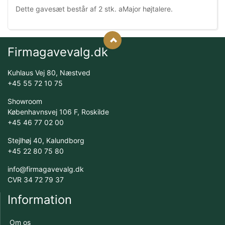
Dette gavesæt består af 2 stk. aMajor højtalere.
Firmagavevalg.dk
Kuhlaus Vej 80, Næstved
+45 55 72 10 75
Showroom
Københavnsvej 106 F, Roskilde
+45 46 77 02 00
Stejlhøj 40, Kalundborg
+45 22 80 75 80
info@firmagavevalg.dk
CVR 34 72 79 37
Information
Om os