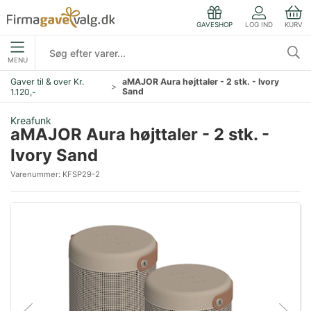
LOG IND
KURV
GAVESHOP
MENU
Gaver til & over Kr.
aMAJOR Aura højttaler - 2 stk. - Ivory
Sand
1.120,-
Kreafunk
aMAJOR Aura højttaler - 2 stk. -
Ivory Sand
Varenummer:
KFSP29-2