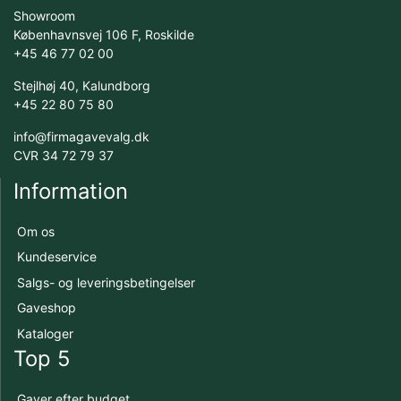
Showroom
Københavnsvej 106 F, Roskilde
+45 46 77 02 00
Stejlhøj 40, Kalundborg
+45 22 80 75 80
info@firmagavevalg.dk
CVR 34 72 79 37
Information
Om os
Kundeservice
Salgs- og leveringsbetingelser
Gaveshop
Kataloger
Top 5
Gaver efter budget