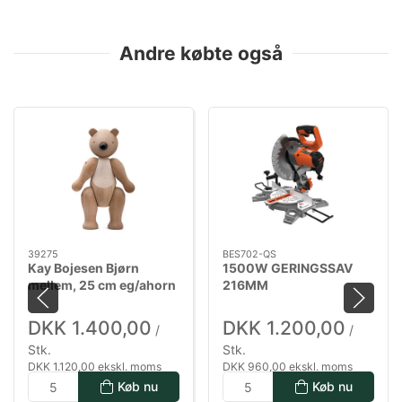
Andre købte også
39275
BES702-QS
Kay Bojesen Bjørn
1500W GERINGSSAV
mellem, 25 cm eg/ahorn
216MM
DKK 1.400,00
DKK 1.200,00
/
/
Stk.
Stk.
DKK 1.120,00 ekskl. moms
DKK 960,00 ekskl. moms
Køb nu
Køb nu