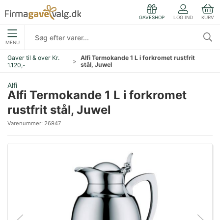
LOG IND
KURV
GAVESHOP
MENU
Gaver til & over Kr.
Alfi Termokande 1 L i forkromet rustfrit
stål, Juwel
1.120,-
Alfi
Alfi Termokande 1 L i forkromet
rustfrit stål, Juwel
Varenummer:
26947