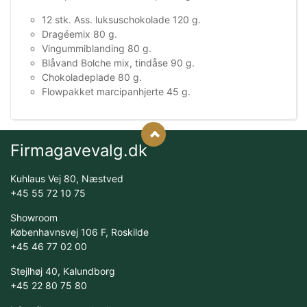
12 stk. Ass. luksuschokolade 120 g.
Dragéemix 80 g.
Vingummiblanding 80 g.
Blåvand Bolche mix, tindåse 90 g.
Chokoladeplade 80 g.
Flowpakket marcipanhjerte 45 g.
Firmagavevalg.dk
Kuhlaus Vej 80, Næstved
+45 55 72 10 75
Showroom
Københavnsvej 106 F, Roskilde
+45 46 77 02 00
Stejlhøj 40, Kalundborg
+45 22 80 75 80