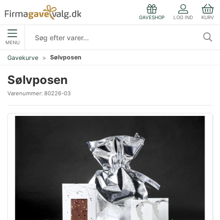
LOG IND
KURV
GAVESHOP
MENU
Sølvposen
Gavekurve
Sølvposen
Varenummer:
80226-03